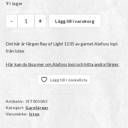
9 i lager
-
+
Lägg till i varukorg
Istex Alafoss lopi | 1235 Ray of Light mängd
Det här är färgen
Ray of Light 1235
av garnet
Alafoss lopi
från Istex
Här kan du läsa mer om Alafoss lopi och hitta andra färger.
Lägg till i önskelista
Artikelnr:
IST005043
Kategori:
Garnfärger
Varumärke:
Istex