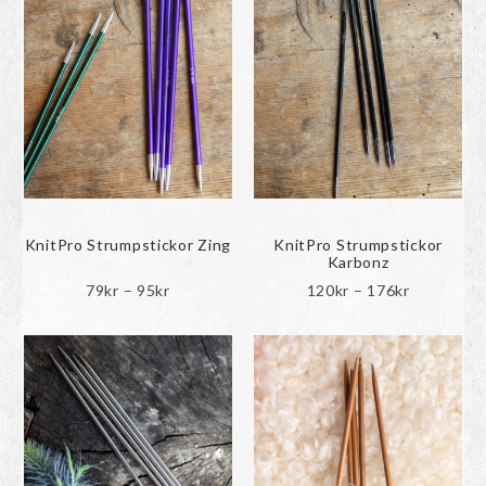
KnitPro Strumpstickor Zing
KnitPro Strumpstickor
Karbonz
Prisintervall:
Prisinterva
79
kr
–
95
kr
120
kr
–
176
kr
79kr
120kr
till
till
95kr
176kr