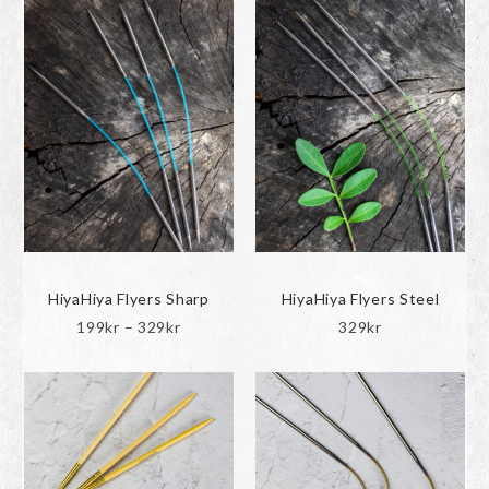
HiyaHiya Flyers Sharp
HiyaHiya Flyers Steel
Prisintervall:
199
kr
–
329
kr
329
kr
199kr
till
329kr