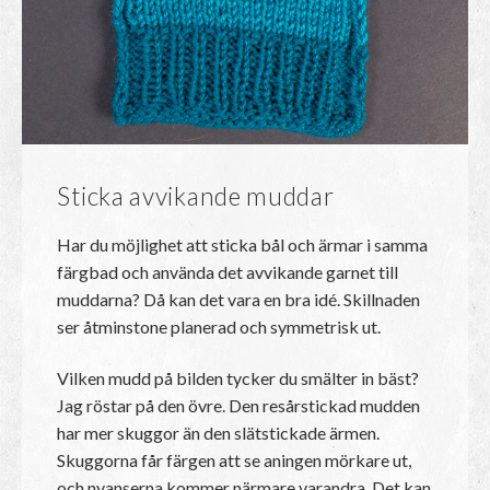
Sticka avvikande muddar
Har du möjlighet att sticka bål och ärmar i samma
färgbad och använda det avvikande garnet till
muddarna? Då kan det vara en bra idé. Skillnaden
ser åtminstone planerad och symmetrisk ut.
Vilken mudd på bilden tycker du smälter in bäst?
Jag röstar på den övre. Den resårstickad mudden
har mer skuggor än den slätstickade ärmen.
Skuggorna får färgen att se aningen mörkare ut,
och nyanserna kommer närmare varandra. Det kan