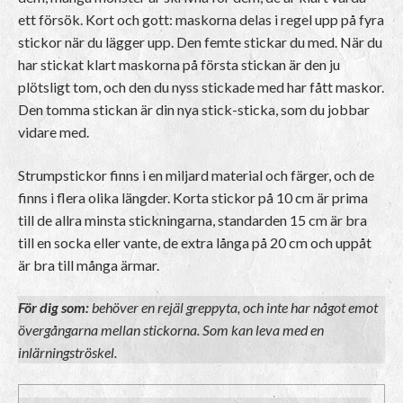
ett försök. Kort och gott: maskorna delas i regel upp på fyra
stickor när du lägger upp. Den femte stickar du med. När du
har stickat klart maskorna på första stickan är den ju
plötsligt tom, och den du nyss stickade med har fått maskor.
Den tomma stickan är din nya stick-sticka, som du jobbar
vidare med.
Strumpstickor finns i en miljard material och färger, och de
finns i flera olika längder. Korta stickor på 10 cm är prima
till de allra minsta stickningarna, standarden 15 cm är bra
till en socka eller vante, de extra långa på 20 cm och uppåt
är bra till många ärmar.
För dig som:
behöver en rejäl greppyta, och inte har något emot
övergångarna mellan stickorna. Som kan leva med en
inlärningströskel.