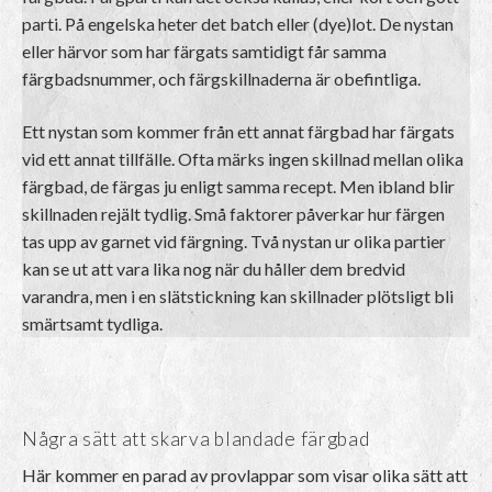
parti. På engelska heter det batch eller (dye)lot. De nystan
eller härvor som har färgats samtidigt får samma
färgbadsnummer, och färgskillnaderna är obefintliga.
Ett nystan som kommer från ett annat färgbad har färgats
vid ett annat tillfälle. Ofta märks ingen skillnad mellan olika
färgbad, de färgas ju enligt samma recept. Men ibland blir
skillnaden rejält tydlig. Små faktorer påverkar hur färgen
tas upp av garnet vid färgning. Två nystan ur olika partier
kan se ut att vara lika nog när du håller dem bredvid
varandra, men i en slätstickning kan skillnader plötsligt bli
smärtsamt tydliga.
Några sätt att skarva blandade färgbad
Här kommer en parad av provlappar som visar olika sätt att