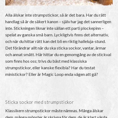
Alla älskar inte strumpstickor, så är det bara. Har du rätt
handlag så är de säkert kanon – själv har jag det sannerligen
inte. Stickningen liknar inte sällan ett parti plockepinn –
spelat av ganska små barn. Lyckligtvis finns det alternativ,
och när du hittar rätt kan det bli en riktig halleluja-stund.
Det förändrar allt när du ska sticka sockor, vantar, ärmar
och annat smått. Här hittar du en genomgång av de stickval
som finns hos oss; trivs du bäst med klassiska
strumpstickor, eller kanske flexibla? Har du testat
ministickor? Eller är Magic Loop enda vägen att gå?
Sticka sockor med strumpstickor
Klassikern strumpstickor måste nämnas. Många älskar
dem, många mönster är skrivna för dem, de är klart värda