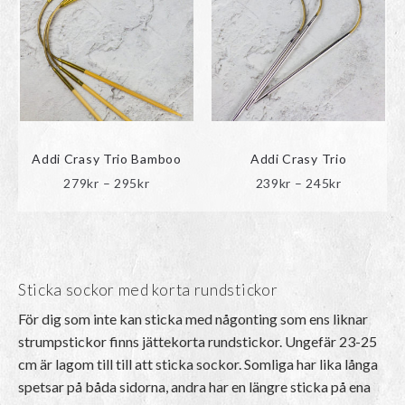
Addi Crasy Trio Bamboo
Addi Crasy Trio
Prisintervall:
Prisinterva
279
kr
–
295
kr
239
kr
–
245
kr
279kr
239kr
till
till
295kr
245kr
Sticka sockor med korta rundstickor
För dig som inte kan sticka med någonting som ens liknar
strumpstickor finns jättekorta rundstickor. Ungefär 23-25
cm är lagom till till att sticka sockor. Somliga har lika långa
spetsar på båda sidorna, andra har en längre sticka på ena