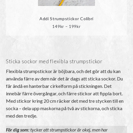
Addi Strumpstickor Colibri
Prisintervall:
149
kr
–
199
kr
149kr
till
199kr
Sticka sockor med flexibla strumpstickor
Flexibla strumpstickor är böjbara, och det gör att du kan
använda färre av dem när det är dags att sticka sockor. Du
får ändå en hanterbar cirkelform på stickningen. Det
innebär färre övergångar, och färre stickor att fippla bort.
Med stickor kring 20 cm räcker det med tre stycken till en
socka – dela upp maskorna på två av stickorna, och sticka
med den tredje.
För dig som:
tycker att strumpstickor är okej, men har