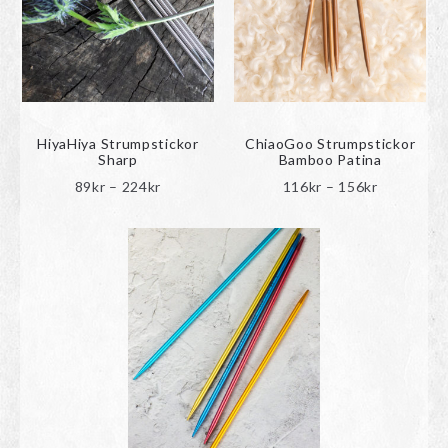
HiyaHiya Strumpstickor
ChiaoGoo Strumpstickor
Sharp
Bamboo Patina
Prisintervall:
Prisinterva
89
kr
–
224
kr
116
kr
–
156
kr
89kr
116kr
till
till
224kr
156kr