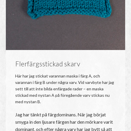
Flerfärgsstickad skarv
Här har jag stickat varannan maska i färg A, och
varannan i färg B under några varv. Vid varvbyte har jag
sett till att inte bilda enfärgade rader – en maska
stickad med nystan A på föregående varv stickas nu
med nystan B.
Jag har tänkt på färgdominans. När jag börjat
smyga in den ljusare färgen har den mörkare varit
dominant, och efter några varv har jag bytt så att