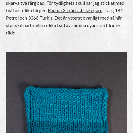
skarva två färgbad. För tydlighets skull har jag stickat med
två helt olika färger:
Rauma 3-tråds strikkegarn
i färg 184
Petrol och 3366 Turkis. Det är ytterst ovanligt med så här
stor skillnad mellan olika bad av samma nyans, så bli inte
rädd.