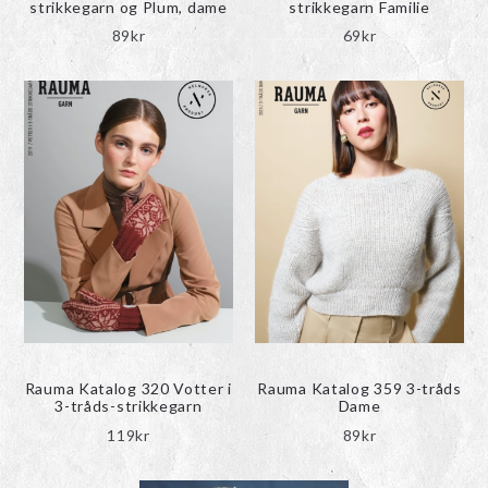
strikkegarn og Plum, dame
strikkegarn Familie
89
kr
69
kr
Rauma Katalog 320 Votter i
Rauma Katalog 359 3-tråds
3-tråds-strikkegarn
Dame
119
kr
89
kr