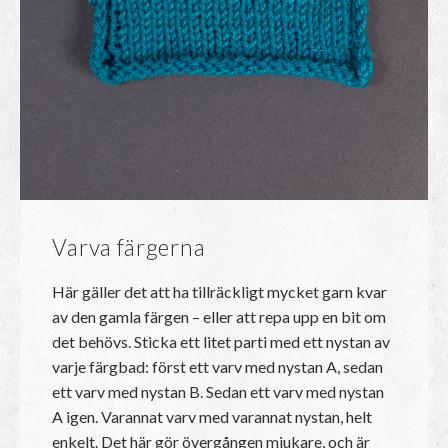
Varva färgerna
Här gäller det att ha tillräckligt mycket garn kvar
av den gamla färgen – eller att repa upp en bit om
det behövs. Sticka ett litet parti med ett nystan av
varje färgbad: först ett varv med nystan A, sedan
ett varv med nystan B. Sedan ett varv med nystan
A igen. Varannat varv med varannat nystan, helt
enkelt. Det här gör övergången mjukare, och är