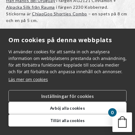
från Manos del Uruguay
i färgen AG2121 Cinnamon +
Alpacka Silk från Rauma
i färgen 2230 Kobberrød.
Stickorna är
ChiaoGoo Shorties Combo
– en spets på 8 cm
och en på 5 cm.
Om cookies på denna webbplats
Korta rundstickor som är bra till sockor
Vi använder cookies för att samla in och analysera
information om webbplatsens prestanda och användning,
för att förbättra funktioner kopplade till sociala medier
och för att förbättra och anpassa innehåll och annonser.
Läs mer om cookies
Inställningar för cookies
Avböj alla cookies
0
Din v
Tillåt alla cookies