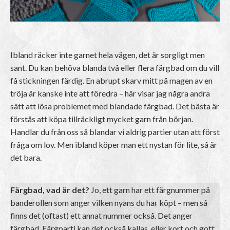
Ibland räcker inte garnet hela vägen, det är sorgligt men
sant. Du kan behöva blanda två eller flera färgbad om du vill
få stickningen färdig. En abrupt skarv mitt på magen av en
tröja är kanske inte att föredra – här visar jag några andra
sätt att lösa problemet med blandade färgbad. Det bästa är
förstås att köpa tillräckligt mycket garn från början.
Handlar du från oss så blandar vi aldrig partier utan att först
fråga om lov. Men ibland köper man ett nystan för lite, så är
det bara.
Färgbad, vad är det?
Jo, ett garn har ett färgnummer på
banderollen som anger vilken nyans du har köpt – men så
finns det (oftast) ett annat nummer också. Det anger
färgbad. Färgparti kan det också kallas, eller kort och gott