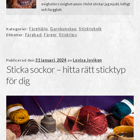
evigheters evighet amen. Helst stickar jag mjukt, luftigt
och färgglatt.
Kategorier:
Färghjälp
,
Garnkunskap
,
Stickteknik
Etiketter:
Färgbad
,
Färger
,
Sticktips
Publicerad den
31 januari, 2024
av
Lovisa Joviken
Sticka sockor – hitta rätt sticktyp
för dig