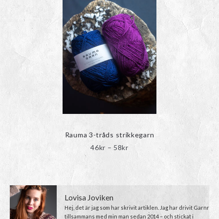
Rauma 3-tråds strikkegarn
Prisintervall:
46
kr
–
58
kr
46kr
till
58kr
Lovisa Joviken
Hej, det är jag som har skrivit artiklen. Jag har drivit Garnr
tillsammans med min man sedan 2014 – och stickat i