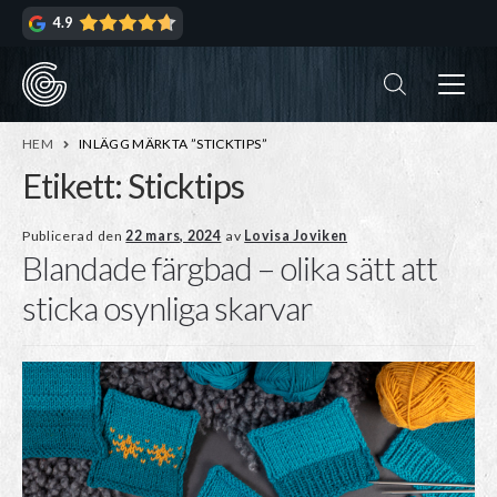
Hoppa
Hoppa
4.9
till
till
navigering
innehåll
ndera
rmeny
ndera
HEM
INLÄGG MÄRKTA ”STICKTIPS”
rmeny
Etikett:
Sticktips
ndera
Publicerad den
22 mars, 2024
av
Lovisa Joviken
Blandade färgbad – olika sätt att
rmeny
ndera
sticka osynliga skarvar
rmeny