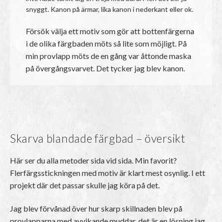
snyggt. Kanon på ärmar, lika kanon i nederkant eller ok.
Försök välja ett motiv som gör att bottenfärgerna
i de olika färgbaden möts så lite som möjligt. På
min provlapp möts de en gång var åttonde maska
på övergångsvarvet. Det tycker jag blev kanon.
Skarva blandade färgbad – översikt
Här ser du alla metoder sida vid sida. Min favorit?
Flerfärgsstickningen med motiv är klart mest osynlig. I ett
projekt där det passar skulle jag köra på det.
Jag blev förvånad över hur skarp skillnaden blev på
provlapparna med avvikande muddar, det är en lösning jag