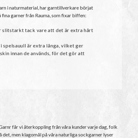
rn i naturmaterial, har garntillverkare börjat
å fina garner från Rauma, som fixar biffen:
 slitstarkt tack vare att det är extra hårt
i spelsauull är extra långa, vilket ger
skin innan de används, för det gör att
Garnr får vi återkoppling från våra kunder varje dag, folk
 på det, men klagomål på våra naturliga sockgarner lyser