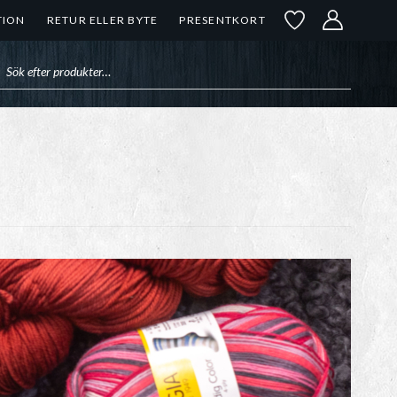
TION
RETUR ELLER BYTE
PRESENTKORT
uktsökning