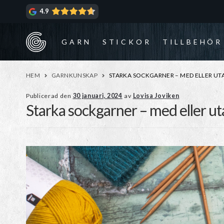
Hoppa
Hoppa
4.9
till
till
navigering
innehåll
GARN
STICKOR
TILLBEHÖR
HEM
GARNKUNSKAP
STARKA SOCKGARNER – MED ELLER UT
Publicerad den
30 januari, 2024
av
Lovisa Joviken
Starka sockgarner – med eller ut