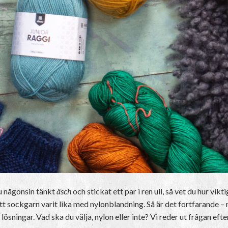
du någonsin tänkt
äsch
och stickat ett par i ren ull, så vet du hur vikt
ett sockgarn varit lika med nylonblandning. Så är det fortfarande – 
ingar. Vad ska du välja, nylon eller inte? Vi reder ut frågan eft