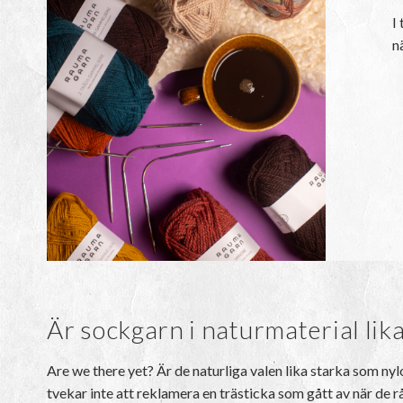
I
n
Är sockgarn i naturmaterial lik
Are we there yet? Är de naturliga valen lika starka som nylo
tvekar inte att reklamera en trästicka som gått av när de r