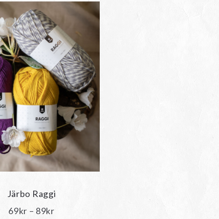
Järbo Raggi
Prisintervall:
69
kr
–
89
kr