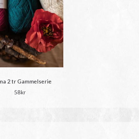
a 2 tr Gammelserie
58
kr