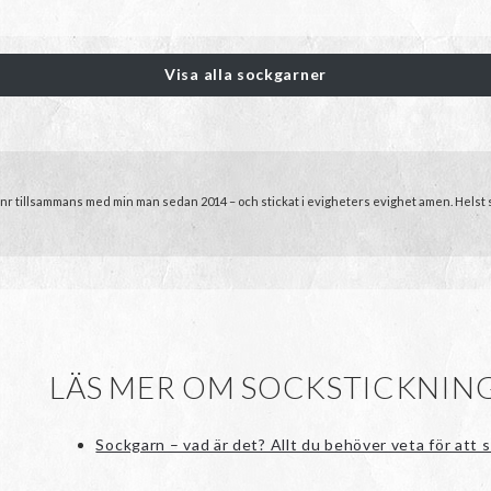
69kr
till
89kr
Visa alla sockgarner
Garnr tillsammans med min man sedan 2014 – och stickat i evigheters evighet amen. Helst sti
LÄS MER OM SOCKSTICKNING
Sockgarn – vad är det? Allt du behöver veta för att s