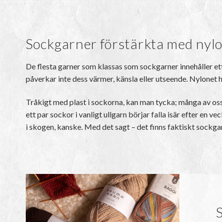
Sockgarner förstärkta med nyl
De flesta garner som klassas som sockgarner innehåller ett 
påverkar inte dess värmer, känsla eller utseende. Nylonet ha
Tråkigt med plast i sockorna, kan man tycka; många av oss 
ett par sockor i vanligt ullgarn börjar falla isär efter en 
i skogen, kanske. Med det sagt – det finns faktiskt sockgar