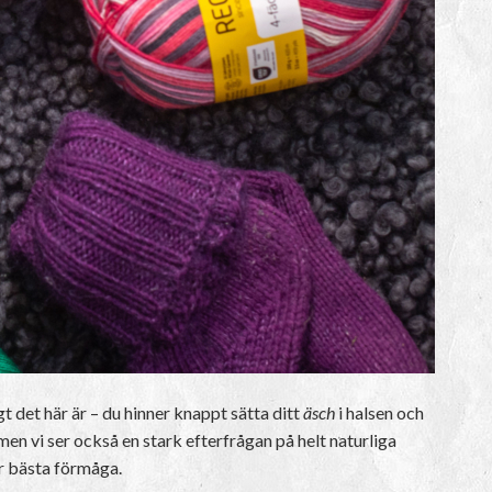
igt det här är – du hinner knappt sätta ditt
äsch
i halsen och
men vi ser också en stark efterfrågan på helt naturliga
er bästa förmåga.