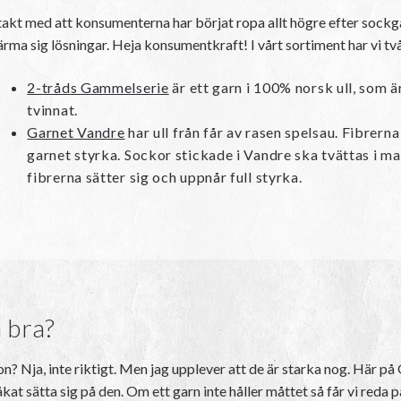
 takt med att konsumenterna har börjat ropa allt högre efter sockga
ärma sig lösningar. Heja konsumentkraft! I vårt sortiment har vi tv
2-tråds Gammelserie
är ett garn i 100% norsk ull, som är
tvinnat.
Garnet Vandre
har ull från får av rasen spelsau. Fibrerna 
garnet styrka. Sockor stickade i Vandre ska tvättas i ma
fibrerna sätter sig och uppnår full styrka.
a bra?
n? Nja, inte riktigt. Men jag upplever att de är starka nog. Här på 
åkat sätta sig på den. Om ett garn inte håller måttet så får vi reda