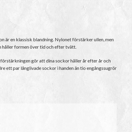
on är en klassisk blandning. Nylonet förstärker ullen, men
n håller formen över tid och efter tvätt.
örstärkningen gör att dina sockor håller år efter år och
ellre ett par långlivade sockor i handen än tio engångssugrör