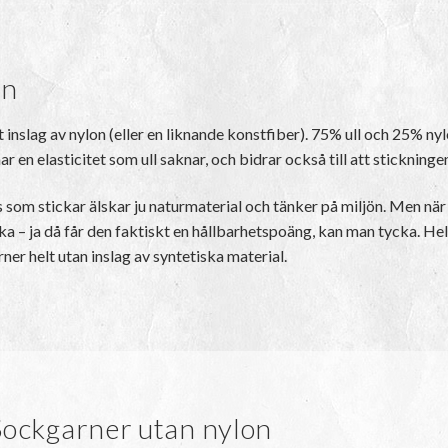
on
inslag av nylon (eller en liknande konstfiber). 75% ull och 25% nyl
r en elasticitet som ull saknar, och bidrar också till att stickninge
som stickar älskar ju naturmaterial och tänker på miljön. Men när f
vecka – ja då får den faktiskt en hållbarhetspoäng, kan man tycka. H
ner helt utan inslag av syntetiska material.
Sockgarner utan nylon