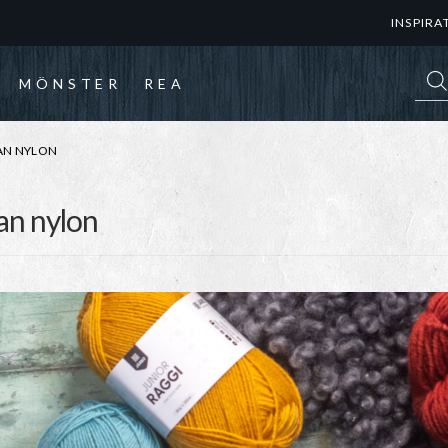
INSPIRA
Prod
MÖNSTER
REA
AN NYLON
an nylon