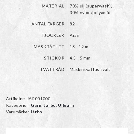
MATERIAL
70% ull (superwash),
30% nylon/polyamid
ANTAL FÄRGER
82
TJOCKLEK
Aran
MASKTÄTHET
18 - 19 m
STICKOR
4.5 - 5 mm
TVÄTTRÅD
Maskintvättas svalt
Artikelnr:
JAR001000
Kategorier:
Garn
,
Järbo
,
Ullgarn
Varumärke:
Järbo