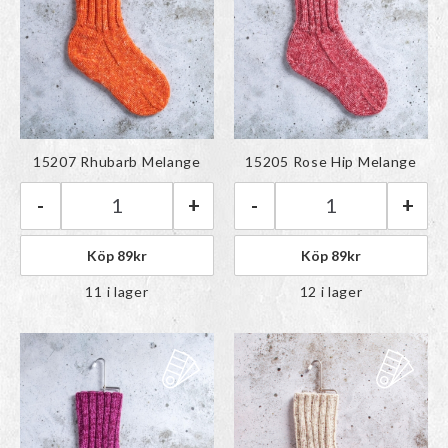
Färgen har lagts till i
Färgen har lagts till i
15207 Rhubarb Melange
15205 Rose Hip Melange
paletten
paletten
-
+
-
+
Järbo Raggi | 15207 Rhubarb Melange mängd
Järbo Raggi | 1
Köp
89
kr
Köp
89
kr
11 i lager
12 i lager