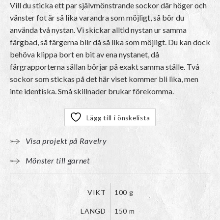
Vill du sticka ett par självmönstrande sockor där höger och
vänster fot är så lika varandra som möjligt, så bör du
använda två nystan. Vi skickar alltid nystan ur samma
färgbad, så färgerna blir då så lika som möjligt. Du kan dock
behöva klippa bort en bit av ena nystanet, då
färgrapporterna sällan börjar på exakt samma ställe. Två
sockor som stickas på det här viset kommer bli lika, men
inte identiska. Små skillnader brukar förekomma.
Lägg till i önskelista
Visa projekt på Ravelry
Mönster till garnet
VIKT
100 g
LÄNGD
150 m