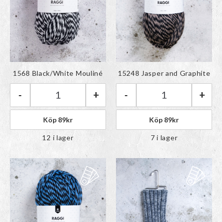
Färgen har lagts till i
Färgen har lagts till i
1568 Black/White Mouliné
15248 Jasper and Graphite
paletten
paletten
-
+
-
+
Järbo Raggi | 1568 Black/White Mouliné mängd
Järbo Raggi | 15
Köp
89
kr
Köp
89
kr
12 i lager
7 i lager