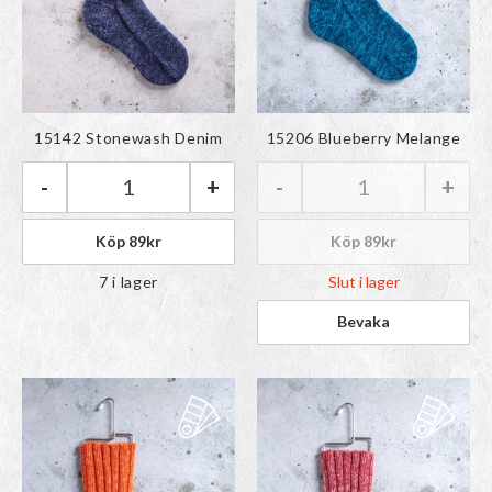
Färgen har lagts till i
Färgen har lagts till i
15142 Stonewash Denim
15206 Blueberry Melange
paletten
paletten
-
+
-
+
Järbo Raggi | 15142 Stonewash Denim mängd
Järbo Raggi | 1
Köp
89
kr
Köp
89
kr
7 i lager
Slut i lager