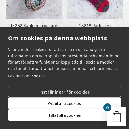
Färgen har lagts till i
Färgen har lagts till i
15262 Sunken Treasure
15219 Park Lane
paletten
paletten
Om cookies på denna webbplats
-
+
-
+
Järbo Raggi | 15262 Sunken Treasure mängd
Järbo Raggi | 15
Vi använder cookies för att samla in och analysera
Köp
89
kr
Köp
89
kr
information om webbplatsens prestanda och användning,
för att förbättra funktioner kopplade till sociala medier
Slut i lager
10 i lager
och för att förbättra och anpassa innehåll och annonser.
Läs mer om cookies
Inställningar för cookies
Avböj alla cookies
0
Din v
Tillåt alla cookies