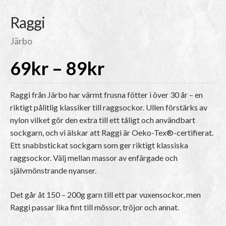
Raggi
Järbo
Prisintervall:
69
kr
–
89
kr
69kr
Raggi från Järbo har värmt frusna fötter i över 30 år – en
riktigt pålitlig klassiker till raggsockor. Ullen förstärks av
nylon vilket gör den extra till ett tåligt och användbart
till
sockgarn, och vi älskar att Raggi är Oeko-Tex®-certifierat.
Ett snabbstickat sockgarn som ger riktigt klassiska
89kr
raggsockor. Välj mellan massor av enfärgade och
självmönstrande nyanser.
Det går åt 150 – 200g garn till ett par vuxensockor, men
Raggi passar lika fint till mössor, tröjor och annat.