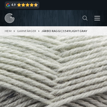
Hoppa
Hoppa
4.9
till
till
navigering
innehåll
ndera
rmeny
ndera
HEM
GARNFÄRGER
JÄRBO RAGGI | 1549 LIGHT GRAY
rmeny
ndera
rmeny
ndera
rmeny