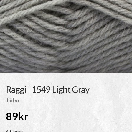
Raggi | 1549 Light Gray
Järbo
89
kr
4 i lager