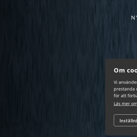
N
Om coo
Vi använde
prestanda o
för att för
Läs mer om
Inställn
Garn