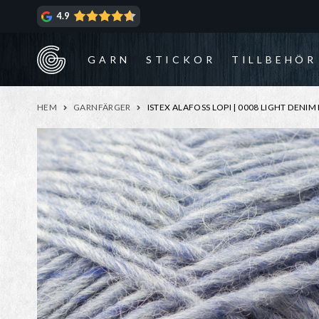
Hoppa
Hoppa
4.9
till
till
navigering
innehåll
GARN
STICKOR
TILLBEHÖR
HEM
GARNFÄRGER
ISTEX ALAFOSS LOPI | 0008 LIGHT DENI