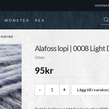
INSPIRA
Prod
MÖNSTER
REA
M HEATHER
Alafoss lopi | 0008 Ligh
Istex
95
kr
-
+
Lägg till i varukor
Istex Alafoss lopi | 0008 Ligh
Det här är färgen
Light Denim Heather 0008