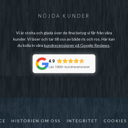
NÖJDA KUNDER
Vi är stolta och glada över de fina betyg vi får från våra
kunder. Vi läser och tar till oss av både ris och ros. Här kan
du kolla in våra
kundrecensioner på Google Reviews
.
4.9
Läs 1000+ kundrecensioner
CE
HISTORIEN OM OSS
INTEGRITET
COOKIES