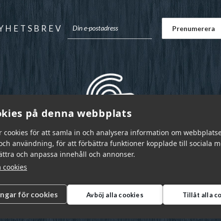
YHETSBREV
kies på denna webbplats
r cookies för att samla in och analysera information om webbplats
ch användning, för att förbättra funktioner kopplade till sociala 
bättra och anpassa innehåll och annonser.
 cookies
ingar för cookies
Avböj alla cookies
Tillåt alla 
r Sverige AB © 2026
|
info@garnr.se
|
031 - 92 