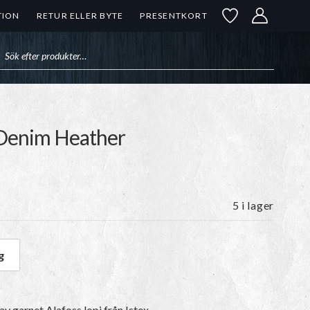
TION
RETUR ELLER BYTE
PRESENTKORT
uktsökning
t Denim Heather
5 i lager
g
t Denim Heather mängd
av garnet
Alafoss lopi
från Istex