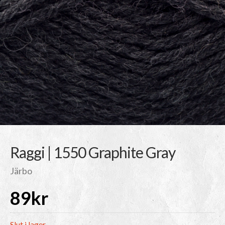
Raggi | 1550 Graphite Gray
Järbo
89
kr
Slut i lager