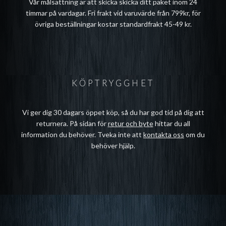
Vår målsättning är att skicka skicka ditt paket inom 24
timmar på vardagar. Fri frakt vid varuvärde från 799kr, för
övriga beställningar kostar standardfrakt 45-49 kr.
KÖPTRYGGHET
Vi ger dig 30 dagars öppet köp, så du har god tid på dig att
returnera. På sidan för
retur och byte
hittar du all
information du behöver. Tveka inte att
kontakta oss
om du
behöver hjälp.