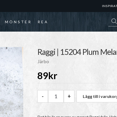
INSPIRA
Prod
MÖNSTER
REA
Raggi | 15204 Plum Mel
Järbo
89
kr
-
+
Lägg till i varukor
Järbo Raggi | 15204 Plum Mel
Det här är en nyans av garnet
Raggi
från Jär