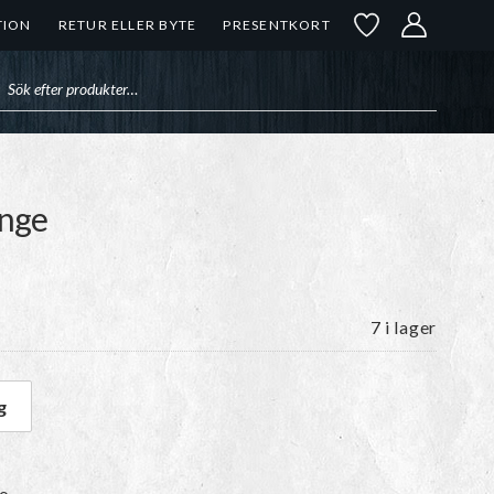
TION
RETUR ELLER BYTE
PRESENTKORT
uktsökning
ange
7 i lager
g
ange mängd
bo