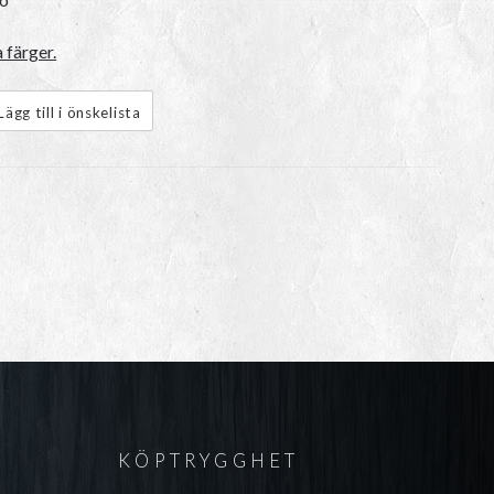
 färger.
Lägg till i önskelista
KÖPTRYGGHET