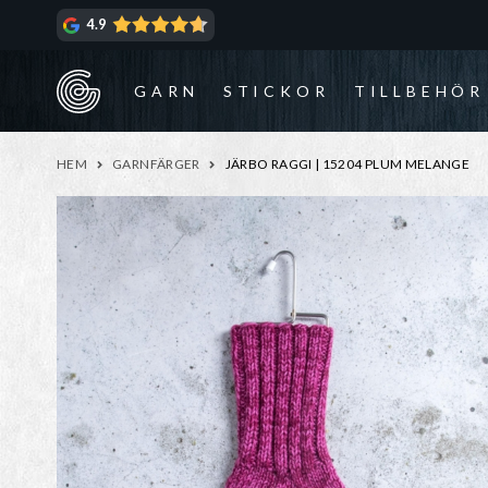
Hoppa
Hoppa
4.9
till
till
navigering
innehåll
GARN
STICKOR
TILLBEHÖR
HEM
GARNFÄRGER
JÄRBO RAGGI | 15204 PLUM MELANGE