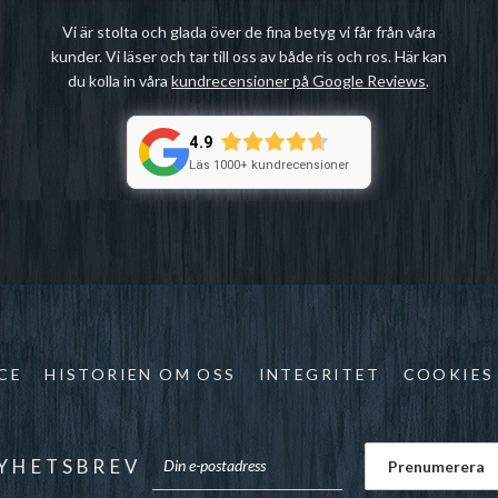
Vi är stolta och glada över de fina betyg vi får från våra
kunder. Vi läser och tar till oss av både ris och ros. Här kan
du kolla in våra
kundrecensioner på Google Reviews
.
4.9
Läs 1000+ kundrecensioner
CE
HISTORIEN OM OSS
INTEGRITET
COOKIES
YHETSBREV