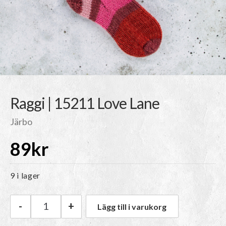
Raggi | 15211 Love Lane
Järbo
89
kr
9 i lager
-
+
Lägg till i varukorg
Järbo Raggi | 15211 Love Lane mängd