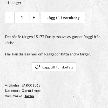
11 i lager
-
+
Lägg till i varukorg
Järbo Raggi | 15177 Dusty mauve mängd
Det här är färgen
15177 Dusty mauve
av garnet
Raggi
från
Järbo
Här kan du läsa mer om Raggi och hitta andra färger.
Lägg till i önskelista
Artikelnr:
JAR001062
Kategori:
Garnfärger
Varumärke:
Järbo