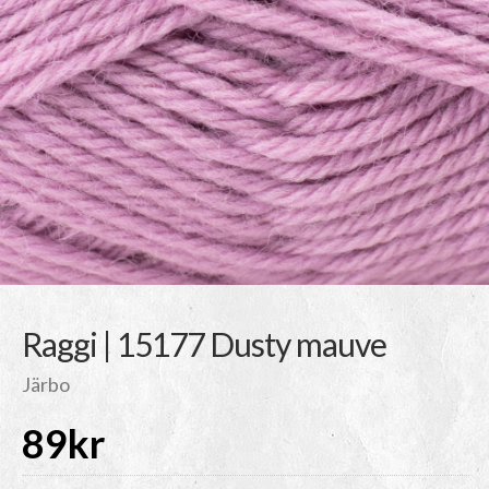
Raggi | 15177 Dusty mauve
Järbo
89
kr