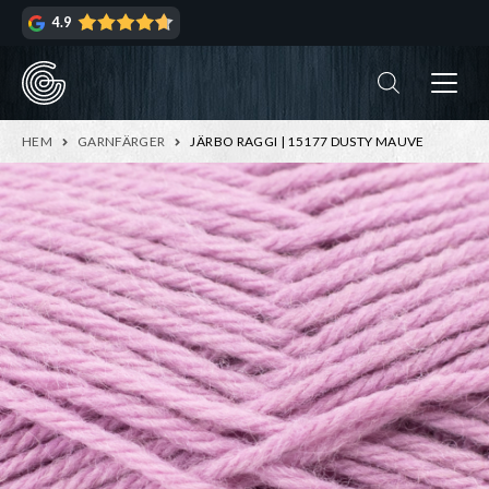
Hoppa
Hoppa
4.9
till
till
navigering
innehåll
ndera
rmeny
ndera
HEM
GARNFÄRGER
JÄRBO RAGGI | 15177 DUSTY MAUVE
rmeny
ndera
rmeny
ndera
rmeny