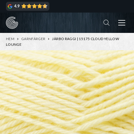
Hoppa
Hoppa
4.9
till
till
navigering
innehåll
ndera
rmeny
ndera
HEM
GARNFÄRGER
JÄRBO RAGGI | 15175 CLOUD YELLOW
rmeny
LOUNGE
ndera
rmeny
ndera
rmeny