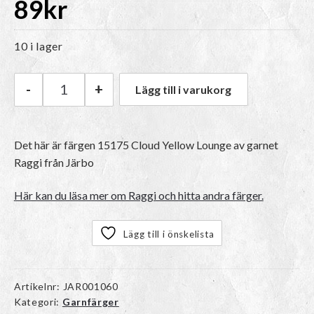
89
kr
10 i lager
-
+
Lägg till i varukorg
Järbo Raggi | 15175 Cloud Yellow Lounge mäng
Det här är färgen
15175 Cloud Yellow Lounge
av garnet
Raggi
från Järbo
Här kan du läsa mer om Raggi och hitta andra färger.
Lägg till i önskelista
Artikelnr:
JAR001060
Kategori:
Garnfärger