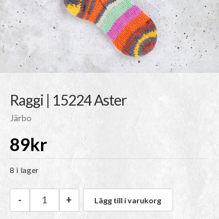
Raggi | 15224 Aster
Järbo
89
kr
8 i lager
-
+
Lägg till i varukorg
Järbo Raggi | 15224 Aster mängd