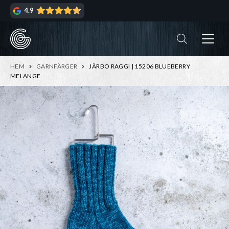
Hoppa
Hoppa
4.9
till
till
navigering
innehåll
ndera
rmeny
ndera
HEM
GARNFÄRGER
JÄRBO RAGGI | 15206 BLUEBERRY
rmeny
MELANGE
ndera
rmeny
ndera
rmeny