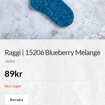
Raggi | 15206 Blueberry Melange
Järbo
89
kr
Slut i lager