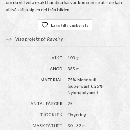
om du vill veta exakt hur dina härvor kommer se ut – de kan
alltså skilja sig en del från bilden.
Lägg till i önskelista
Visa projekt på Ravelry
VIKT
100 g
LÄNGD
385 m
MATERIAL
75% Merinoull
(superwash), 25%
Nylon/polyamid
ANTAL FÄRGER
25
TJOCKLEK
Fingering
MASKTÄTHET
30 - 32 m