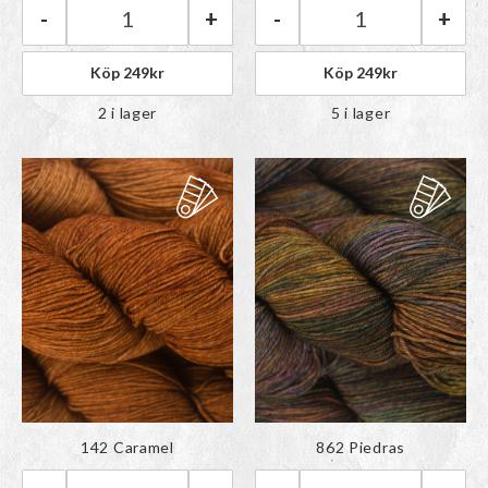
-
+
-
+
Malabrigo Ultimate Sock | 096 Sunset mängd
Malabrigo Ultima
Köp
249
kr
Köp
249
kr
2 i lager
5 i lager
Färgen har lagts till i
Färgen har lagts till i
142 Caramel
862 Piedras
paletten
paletten