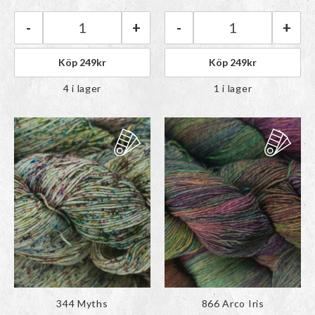
paletten
paletten
-
+
-
+
Malabrigo Ultimate Sock | 737 Patrick mängd
Malabrigo Ultima
Köp
249
kr
Köp
249
kr
4 i lager
1 i lager
Färgen har lagts till i
Färgen har lagts till i
344 Myths
866 Arco Iris