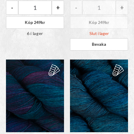
paletten
paletten
-
+
-
+
Malabrigo Ultimate Sock | 195 Black mängd
Malabrigo Ultima
Köp
249
kr
Köp
249
kr
6 i lager
Slut i lager