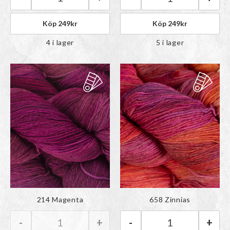
Malabrigo Ultimate Sock | 611 Ravelry Red män
Malabrigo Ultima
Köp
249
kr
Köp
249
kr
4 i lager
5 i lager
Färgen har lagts till i
Färgen har lagts till i
214 Magenta
658 Zinnias
paletten
paletten
-
+
-
+
Malabrigo Ultimate Sock | 214 Magenta mängd
Malabrigo Ultima