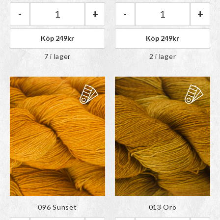
paletten
paletten
-
+
-
+
Malabrigo Ultimate Sock | 344 Myths mängd
Malabrigo Ultima
Köp
249
kr
Köp
249
kr
7 i lager
2 i lager
Färgen har lagts till i
Färgen har lagts till i
096 Sunset
013 Oro
paletten
paletten