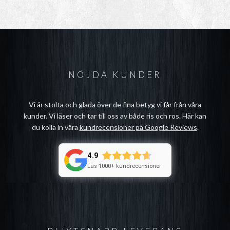
219kr
till
259kr
NÖJDA KUNDER
Vi är stolta och glada över de fina betyg vi får från våra
kunder. Vi läser och tar till oss av både ris och ros. Här kan
du kolla in våra
kundrecensioner på Google Reviews
.
4.9
Läs 1000+ kundrecensioner