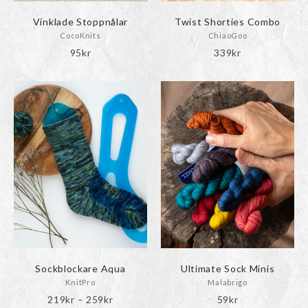
på
produktsidan
Vinklade Stoppnålar
Twist Shorties Combo
CocoKnits
ChiaoGoo
95
kr
339
kr
Den
här
produkten
har
flera
varianter.
De
olika
alternativen
kan
väljas
på
produktsidan
Sockblockare Aqua
Ultimate Sock Minis
KnitPro
Malabrigo
Prisintervall:
219
kr
–
259
kr
59
kr