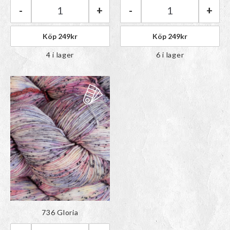
-
+
-
+
Malabrigo Ultimate Sock | 341 Neverland mängd
Malabrigo Ultima
Köp
249
kr
Köp
249
kr
4 i lager
6 i lager
Färgen har lagts till i
736 Gloria
paletten