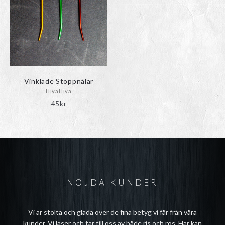
Vinklade Stoppnålar
HiyaHiya
45
kr
NÖJDA KUNDER
Vi är stolta och glada över de fina betyg vi får från våra
kunder. Vi läser och tar till oss av både ris och ros. Här kan