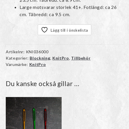
Large motsvarar storlek 41+. Fotlängd: ca 26
cm. Tåbredd: ca 9.5 cm.
Lägg till i önskelista
Artikelnr:
KNI036000
Kategorier:
Blockning
,
KnitPro
,
Tillbehör
Varumärke:
KnitPro
Du kanske också gillar …