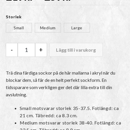
219kr
Storlek
till
Small
Medium
Large
259kr
-
+
Lägg till i varukorg
KnitPro Sockblockare Aqua mängd
Trä dina färdiga sockor på de här mallarna i akryl när du
blockar dem, så får de en helt perfekt sockform. En
tidssparare som verkligen ger det där lilla extra till din
avslutning.
Small motsvarar storlek 35-37.5. Fotlängd: ca
21 cm. Tåbredd: ca 8.3 cm.
Medium motsvarar storlek 38-40. Fotlängd: ca
23.5 cm. Tåbredd: ca 8.9 cm.