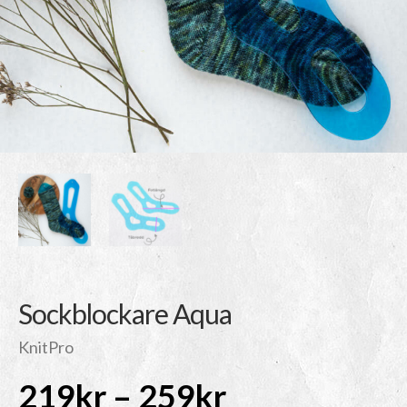
Sockblockare Aqua
KnitPro
Prisintervall
219
kr
–
259
kr