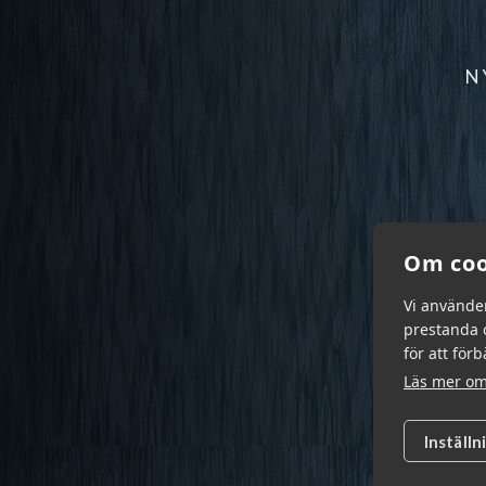
N
Om coo
Vi använde
prestanda o
för att för
Läs mer om
Inställn
Garn