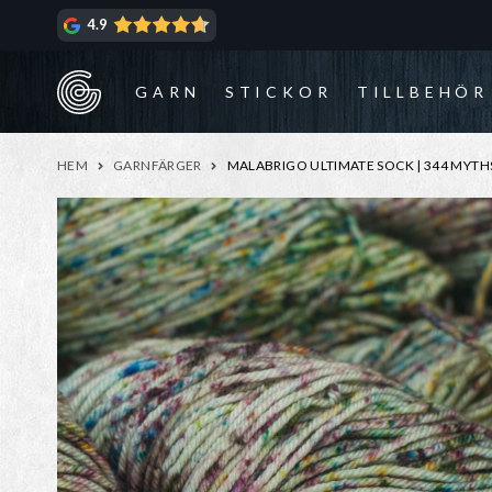
Hoppa
Hoppa
4.9
till
till
navigering
innehåll
GARN
STICKOR
TILLBEHÖR
HEM
GARNFÄRGER
MALABRIGO ULTIMATE SOCK | 344 MYTH