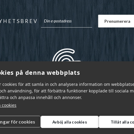
YHETSBREV
kies på denna webbplats
r cookies för att samla in och analysera information om webbplats
ch användning, för att förbättra funktioner kopplade till sociala 
bättra och anpassa innehåll och annonser.
 cookies
ingar för cookies
Avböj alla cookies
Tillåt alla 
r Sverige AB © 2026
|
info@garnr.se
|
031 - 92 