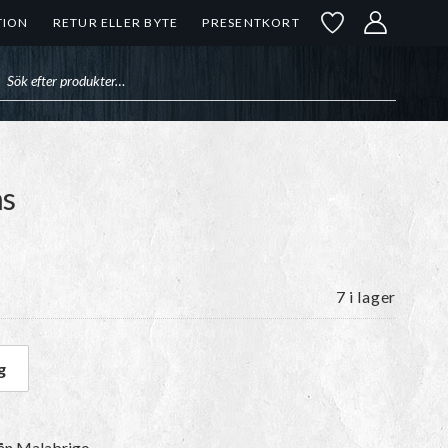
TION
RETUR ELLER BYTE
PRESENTKORT
uktsökning
hs
7 i lager
g
4 Myths mängd
från Malabrigo