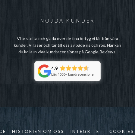
NÖJDA KUNDER
Vi är stolta och glada över de fina betyg vi får från våra
kunder. Vi läser och tar till oss av både ris och ros. Här kan
du kolla in våra
kundrecensioner på Google Reviews
.
4.9
Läs 1000+ kundrecensioner
CE
HISTORIEN OM OSS
INTEGRITET
COOKIES