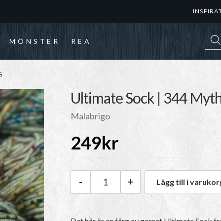
INSPIRA
Prod
MÖNSTER
REA
S
Ultimate Sock | 344 Myt
Malabrigo
249
kr
-
+
Lägg till i varukor
Malabrigo Ultimate Sock | 34
Det här är en färg av garnet Ultimate Sock 