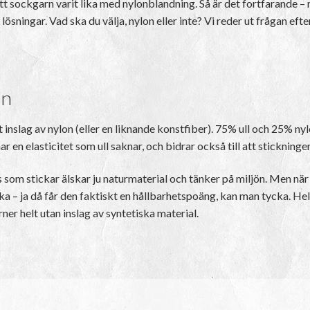
ett sockgarn varit lika med nylonblandning. Så är det fortfarande – 
ingar. Vad ska du välja, nylon eller inte? Vi reder ut frågan eft
on
inslag av nylon (eller en liknande konstfiber). 75% ull och 25% nyl
r en elasticitet som ull saknar, och bidrar också till att stickninge
som stickar älskar ju naturmaterial och tänker på miljön. Men när f
vecka – ja då får den faktiskt en hållbarhetspoäng, kan man tycka. H
ner helt utan inslag av syntetiska material.