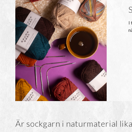
I
n
Är sockgarn i naturmaterial lik