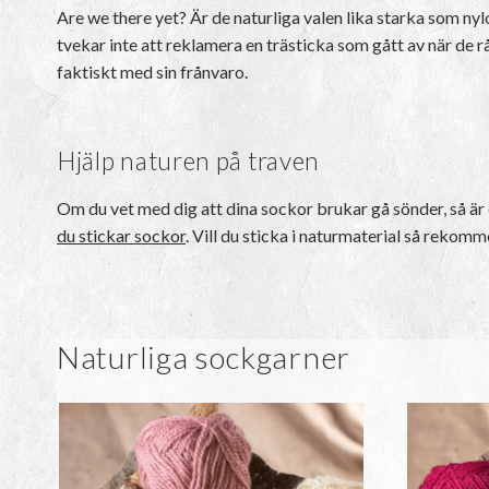
Are we there yet? Är de naturliga valen lika starka som nylo
tvekar inte att reklamera en trästicka som gått av när de r
faktiskt med sin frånvaro.
Hjälp naturen på traven
Om du vet med dig att dina sockor brukar gå sönder, så är d
du stickar sockor
. Vill du sticka i naturmaterial så rekom
Naturliga sockgarner