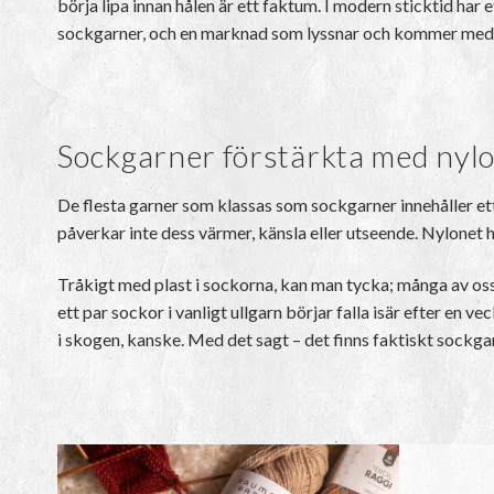
börja lipa innan hålen är ett faktum. I modern sticktid har 
sockgarner, och en marknad som lyssnar och kommer med lösn
Sockgarner förstärkta med nyl
De flesta garner som klassas som sockgarner innehåller ett 
påverkar inte dess värmer, känsla eller utseende. Nylonet ha
Tråkigt med plast i sockorna, kan man tycka; många av oss 
ett par sockor i vanligt ullgarn börjar falla isär efter en 
i skogen, kanske. Med det sagt – det finns faktiskt sockgar