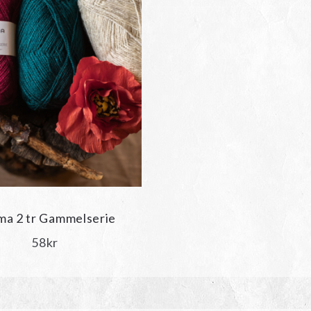
a 2 tr Gammelserie
58
kr