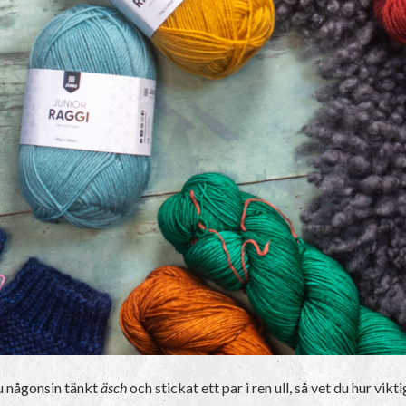
du någonsin tänkt
äsch
och stickat ett par i ren ull, så vet du hur vikt