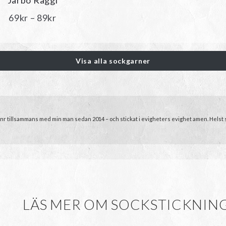
Järbo Raggi
Prisintervall:
69
kr
–
89
kr
69kr
till
89kr
Visa alla sockgarner
Garnr tillsammans med min man sedan 2014 – och stickat i evigheters evighet amen. Helst sti
LÄS MER OM SOCKSTICKNING