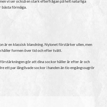
men vi ser också en stark efterfrågan på helt naturliga
er bästa förmåga.
on är en klassisk blandning. Nylonet förstärker ullen, men
n håller formen över tid och efter tvätt.
örstärkningen gör att dina sockor håller år efter år och
ellre ett par långlivade sockor i handen än tio engångssugrör