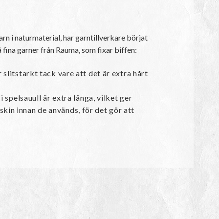
rn i naturmaterial, har garntillverkare börjat
å fina garner från Rauma, som fixar biffen:
 slitstarkt tack vare att det är extra hårt
i spelsauull är extra långa, vilket ger
skin innan de används, för det gör att