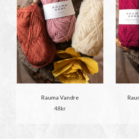
Rauma Vandre
Raum
48
kr