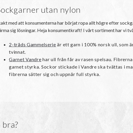
Sockgarner utan nylon
 takt med att konsumenterna har börjat ropa allt högre efter sockga
ärma sig lösningar. Heja konsumentkraft! I vårt sortiment har vi tv
2-tråds Gammelserie
är ett garn i 100% norsk ull, som är
tvinnat.
Garnet Vandre
har ull från får av rasen spelsau. Fibrerna 
garnet styrka. Sockor stickade i Vandre ska tvättas i ma
fibrerna sätter sig och uppnår full styrka.
a bra?