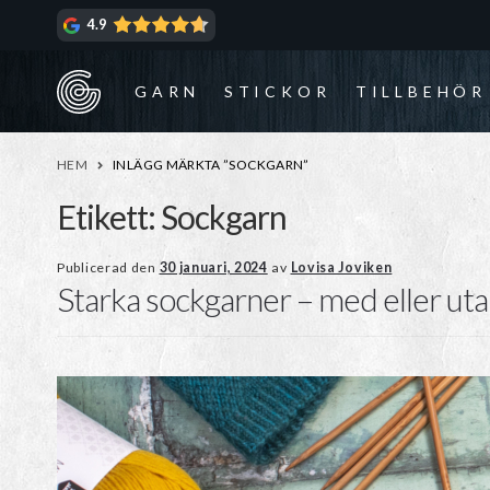
Hoppa
Hoppa
4.9
till
till
navigering
innehåll
GARN
STICKOR
TILLBEHÖR
HEM
INLÄGG MÄRKTA ”SOCKGARN”
Etikett:
Sockgarn
Publicerad den
30 januari, 2024
av
Lovisa Joviken
Starka sockgarner – med eller uta