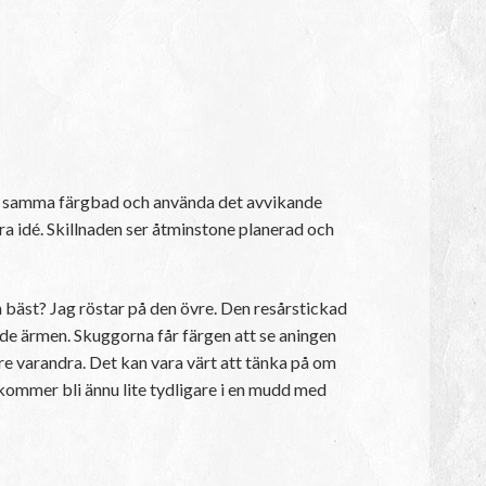
r i samma färgbad och använda det avvikande
ra idé. Skillnaden ser åtminstone planerad och
 bäst? Jag röstar på den övre. Den resårstickad
e ärmen. Skuggorna får färgen att se aningen
 varandra. Det kan vara värt att tänka på om
 kommer bli ännu lite tydligare i en mudd med