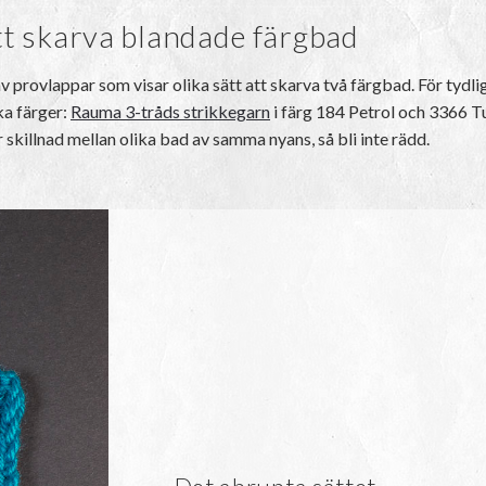
tt skarva blandade färgbad
provlappar som visar olika sätt att skarva två färgbad. För tydlig
ka färger:
Rauma 3-tråds strikkegarn
i färg 184 Petrol och 3366 Tu
 skillnad mellan olika bad av samma nyans, så bli inte rädd.