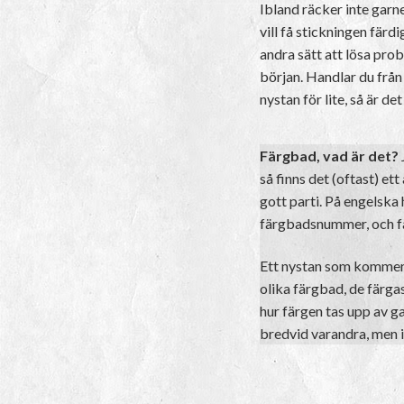
Ibland räcker inte garn
vill få stickningen färd
andra sätt att lösa pro
början. Handlar du från 
nystan för lite, så är det
Färgbad, vad är det?
så finns det (oftast) e
gott parti. På engelska
färgbadsnummer, och fä
Ett nystan som kommer f
olika färgbad, de färgas
hur färgen tas upp av ga
bredvid varandra, men i 