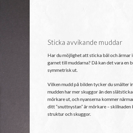
Sticka avvikande muddar
Har du möjlighet att sticka bål och ärma
garnet till muddarna? Då kan det vara en b
symmetrisk ut.
Vilken mudd på bilden tycker du smälter in
mudden har mer skuggor än den slätstickad
mörkare ut, och nyanserna kommer närmare
ditt “snuttnystan” är mörkare – skillnaden
struktur och skuggor.