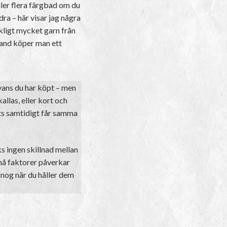
ller flera färgbad om du
dra – här visar jag några
kligt mycket garn från
bland köper man ett
yans du har köpt – men
llas, eller kort och
ats samtidigt får samma
ks ingen skillnad mellan
Små faktorer påverkar
a nog när du håller dem