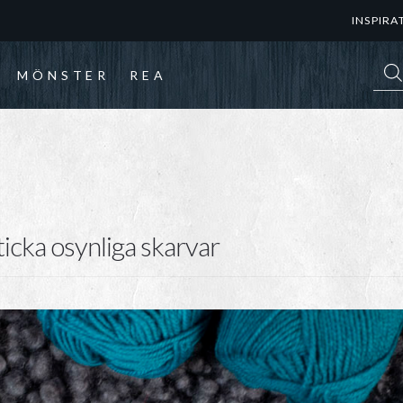
INSPIRA
Prod
MÖNSTER
REA
ticka osynliga skarvar