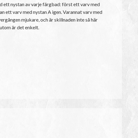
ed ett nystan av varje färgbad: först ett varv med
dan ett varv med nystan A igen. Varannat varv med
vergången mjukare, och är skillnaden inte så här
utom är det enkelt.