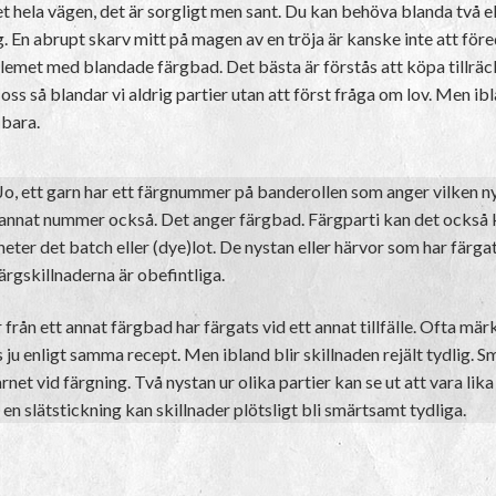
et hela vägen, det är sorgligt men sant. Du kan behöva blanda två e
ig. En abrupt skarv mitt på magen av en tröja är kanske inte att före
blemet med blandade färgbad. Det bästa är förstås att köpa tillräc
oss så blandar vi aldrig partier utan att först fråga om lov. Men i
 bara.
Jo, ett garn har ett färgnummer på banderollen som anger vilken n
tt annat nummer också. Det anger färgbad. Färgparti kan det också ka
 heter det batch eller (dye)lot. De nystan eller härvor som har färg
rgskillnaderna är obefintliga.
rån ett annat färgbad har färgats vid ett annat tillfälle. Ofta mär
 ju enligt samma recept. Men ibland blir skillnaden rejält tydlig. 
rnet vid färgning. Två nystan ur olika partier kan se ut att vara lik
en slätstickning kan skillnader plötsligt bli smärtsamt tydliga.