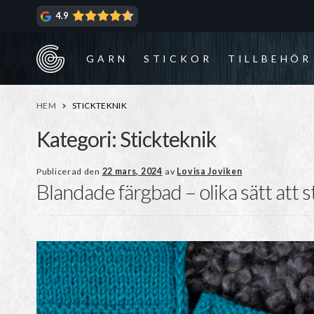
Hoppa
Hoppa
4.9
till
till
navigering
innehåll
GARN
STICKOR
TILLBEHÖR
HEM
STICKTEKNIK
Kategori:
Stickteknik
Publicerad den
22 mars, 2024
av
Lovisa Joviken
Blandade färgbad – olika sätt att s