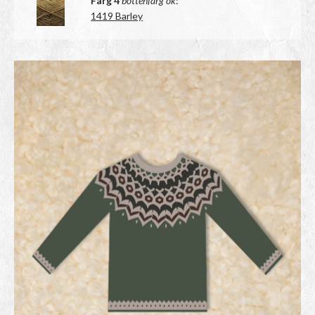
Färg 4
bottenfärg ok
:
1419 Barley