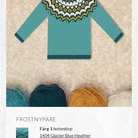
FROSTNYPARE
Färg 1
bottenfärg
:
1404 Glacier Blue Heather