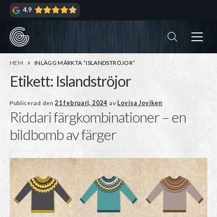
Hoppa
Hoppa
4.9
till
till
navigering
innehåll
ndera
rmeny
ndera
HEM
INLÄGG MÄRKTA ”ISLANDSTRÖJOR”
rmeny
Etikett:
Islandströjor
ndera
Publicerad den
21 februari, 2024
av
Lovisa Joviken
Riddari färgkombinationer – en
rmeny
ndera
bildbomb av färger
rmeny