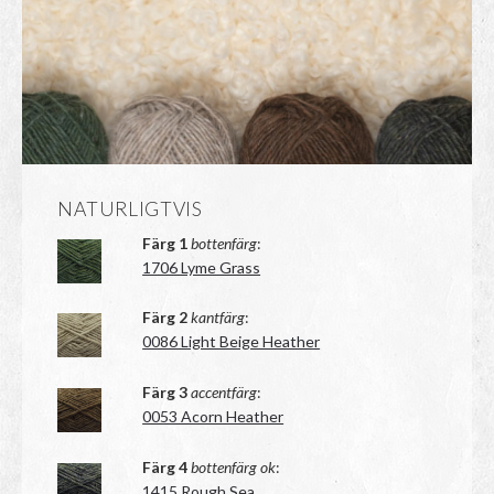
NATURLIGTVIS
Färg 1
bottenfärg
:
1706 Lyme Grass
Färg 2
kantfärg
:
0086 Light Beige Heather
Färg 3
accentfärg
:
0053 Acorn Heather
Färg 4
bottenfärg ok
:
1415 Rough Sea