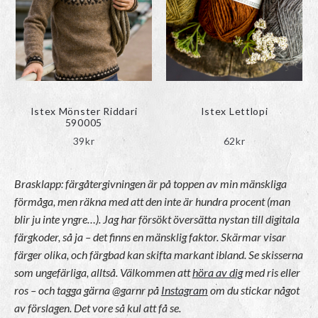
Istex Mönster Riddari
Istex Lettlopi
590005
39
kr
62
kr
Brasklapp: färgåtergivningen är på toppen av min mänskliga
förmåga, men räkna med att den inte är hundra procent (man
blir ju inte yngre…). Jag har försökt översätta nystan till digitala
färgkoder, så ja – det finns en mänsklig faktor.
Skärmar visar
färger olika, och färgbad kan skifta markant ibland.
Se skisserna
som ungefärliga, alltså. Välkommen att
höra av dig
med ris eller
ros – och tagga gärna @garnr på
Instagram
om du stickar något
av förslagen. Det vore så kul att få se.