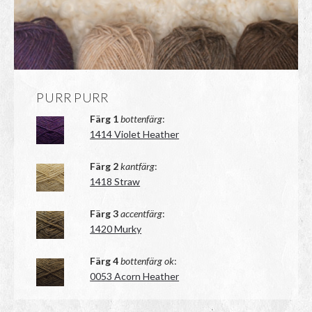
PURR PURR
Färg 1
bottenfärg
:
1414 Violet Heather
Färg 2
kantfärg
:
1418 Straw
Färg 3
accentfärg
:
1420 Murky
Färg 4
bottenfärg ok
:
0053 Acorn Heather