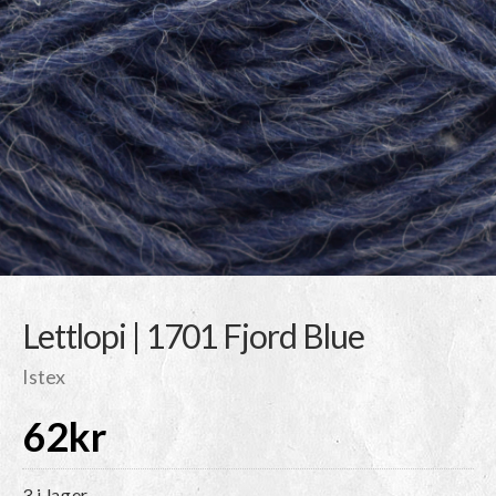
Lettlopi | 1701 Fjord Blue
Istex
62
kr
3 i lager