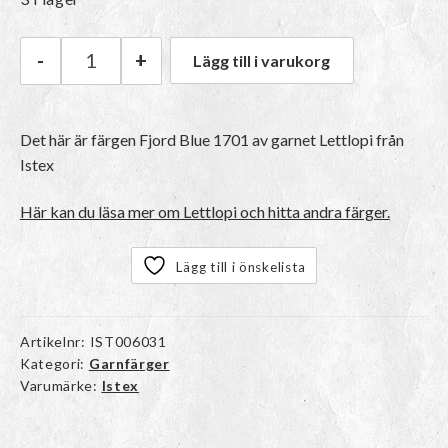
-
+
Lägg till i varukorg
Istex Lettlopi | 1701 Fjord Blue mängd
Det här är färgen
Fjord Blue 1701
av garnet
Lettlopi
från
Istex
Här kan du läsa mer om Lettlopi och hitta andra färger.
Lägg till i önskelista
Artikelnr:
IST006031
Kategori:
Garnfärger
Varumärke:
Istex