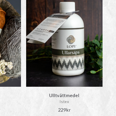
Ulltvättmedel
Istex
229
kr