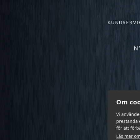
KUNDSERVI
N
Om coo
Vi använde
prestanda o
för att för
Läs mer om