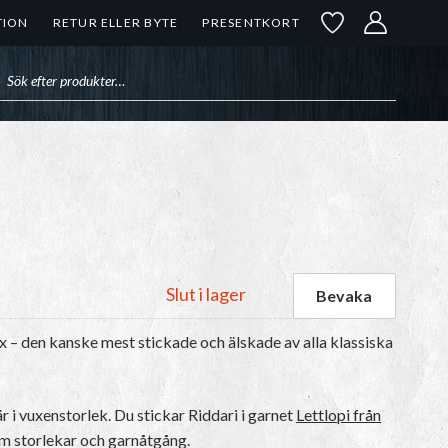
TION
RETUR ELLER BYTE
PRESENTKORT
uktsökning
Slut i lager
ex – den kanske mest stickade och älskade av alla klassiska
 i vuxenstorlek. Du stickar Riddari i garnet
Lettlopi från
 om storlekar och garnåtgång.