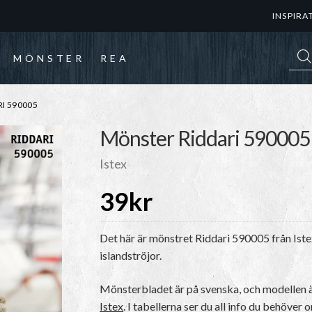
INSPIRA
Prod
MÖNSTER
REA
I 590005
Mönster Riddari 590005
Istex
39
kr
Det här är mönstret
Riddari 590005
från Ist
islandströjor.
Mönsterbladet är på svenska, och modellen är
Istex
. I tabellerna ser du all info du behöver