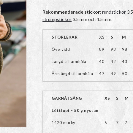
Rekommenderade stickor
:
rundstickor
3.5
strumpstickor
3.5 mm och 4.5 mm.
STORLEKAR
XS
S
M
Övervidd
89
93
98
Längd till armhåla
40
42
43
Ärmlängd till armhåla
47
49
50
GARNÅTGÅNG
XS
S
M
Léttlopi – 50 g nystan
1420 murky
6
7
7