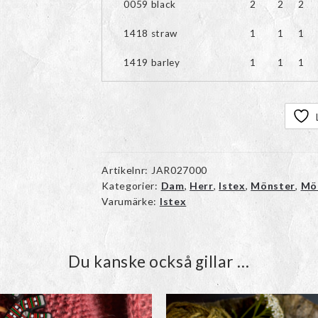
0059 black
2
2
2
1418 straw
1
1
1
1419 barley
1
1
1
Artikelnr:
JAR027000
Kategorier:
Dam
,
Herr
,
Istex
,
Mönster
,
Mö
Varumärke:
Istex
Du kanske också gillar …
Den
här