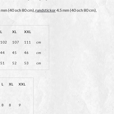
 mm (40 och 80 cm),
rundstickor
4.5 mm (40 och 80 cm),
L
XL
XXL
102
107
111
cm
44
45
46
cm
51
52
53
cm
L
XL
XXL
8
8
9