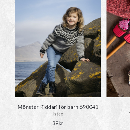
Mönster Riddari för barn 590041
Istex
39
kr