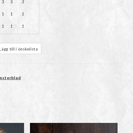
3
3
3
1
1
1
1
1
1
Lägg till i önskelista
nsterblad