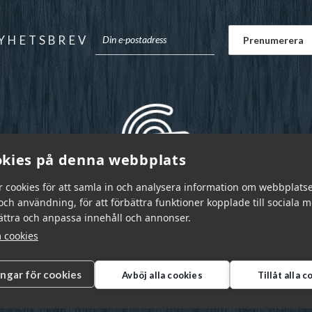
YHETSBREV
kies på denna webbplats
r cookies för att samla in och analysera information om webbplats
ch användning, för att förbättra funktioner kopplade till sociala 
bättra och anpassa innehåll och annonser.
 cookies
ingar för cookies
Avböj alla cookies
Tillåt alla 
r Sverige AB © 2026
|
info@garnr.se
|
031 - 92 