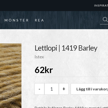
INSPIRA
Prod
MÖNSTER
REA
Lettlopi | 1419 Barley
Istex
62
kr
-
+
Lägg till i varukor
Istex Lettlopi | 1419 Barley m
Det här är färgen
Barley 1419
av garnet
Lett