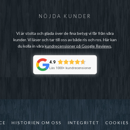
NÖJDA KUNDER
Vi är stolta och glada över de fina betyg vi får från våra
kunder. Vi läser och tar till oss av både ris och ros. Här kan
du kolla in våra
kundrecensioner på Google Reviews
.
4.9
Läs 1000+ kundrecensioner
CE
HISTORIEN OM OSS
INTEGRITET
COOKIES