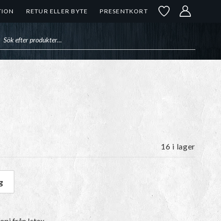
TION
RETUR ELLER BYTE
PRESENTKORT
uktsökning
16 i lager
g
ängd
lopi
från Istex