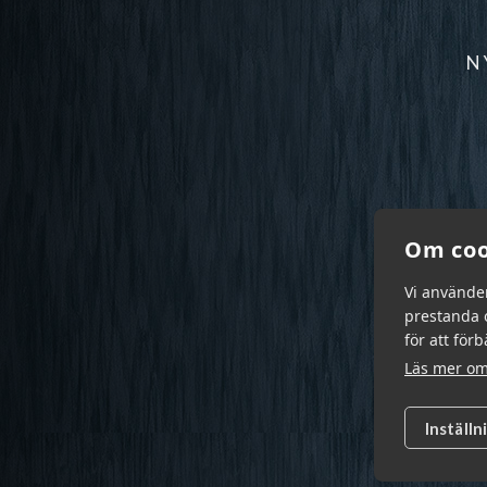
N
Om coo
Vi använde
prestanda o
för att för
Läs mer om
Inställn
Garn