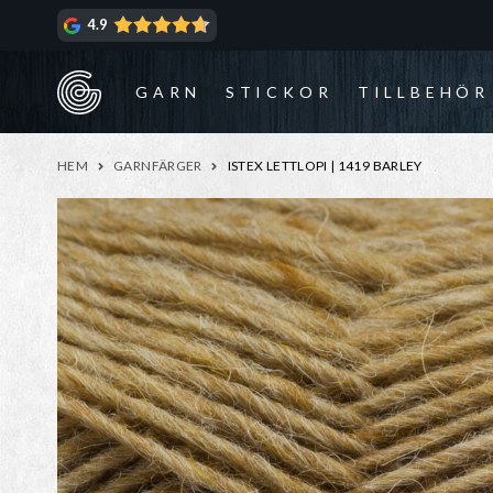
Hoppa
Hoppa
4.9
till
till
navigering
innehåll
GARN
STICKOR
TILLBEHÖR
HEM
GARNFÄRGER
ISTEX LETTLOPI | 1419 BARLEY