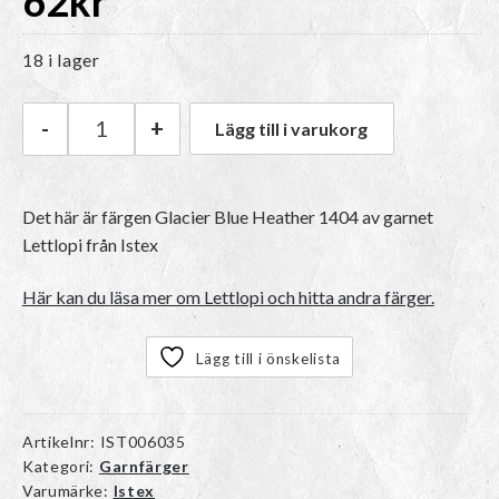
62
kr
18 i lager
-
+
Lägg till i varukorg
Istex Lettlopi | 1404 Glacier Blue Heather män
Det här är färgen
Glacier Blue Heather 1404
av garnet
Lettlopi
från Istex
Här kan du läsa mer om Lettlopi och hitta andra färger.
Lägg till i önskelista
Artikelnr:
IST006035
Kategori:
Garnfärger
Varumärke:
Istex