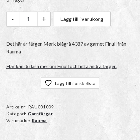
-
+
Lägg till i varukorg
Rauma Finull | 4387 Mørk blågrå mängd
Det här är färgen
Mørk blågrå 4387
av garnet
Finull
från
Rauma
Här kan du läsa mer om Finull och hitta andra färger.
Lägg till i önskelista
Artikelnr:
RAU001009
Kategori:
Garnfärger
Varumärke:
Rauma