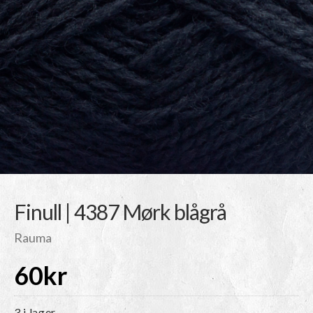
Finull | 4387 Mørk blågrå
Rauma
60
kr
3 i lager