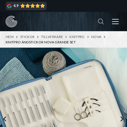
Hoppa
Hoppa
4.9
till
till
navigering
innehåll
ndera
rmeny
ndera
HEM
STICKOR
TILLVERKARE
KNITPRO
NOVA
rmeny
KNITPRO ÄNDSTICKOR NOVA GRANDE SET
ndera
rmeny
ndera
rmeny