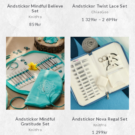
produktsidan
produktsidan
Ändstickor Mindful Believe
Ändstickor Twist Lace Set
Set
ChiaoGoo
KnitPro
Prisinter
1 329
kr
–
2 699
kr
859
kr
1
329kr
Den
Den
till
här
här
2
produkten
produkten
699kr
har
har
flera
flera
varianter.
varianter.
De
De
olika
olika
alternativen
alternativen
kan
kan
väljas
väljas
på
på
produktsidan
produktsidan
Ändstickor Mindful
Ändstickor Nova Regal Set
Gratitude Set
KnitPro
KnitPro
1 299
kr