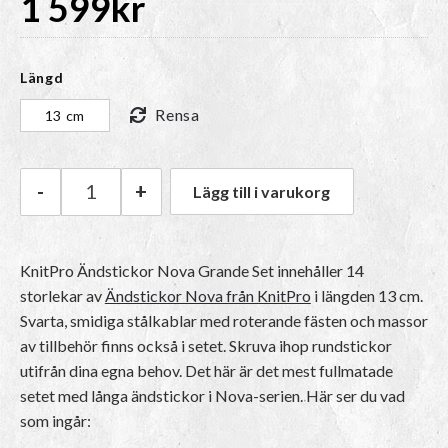
1 599
kr
Längd
Rensa
13 cm
-
+
Lägg till i varukorg
KnitPro Ändstickor Nova Grande Set mängd
KnitPro Ändstickor Nova Grande Set innehåller 14
storlekar av
Ändstickor Nova från KnitPro
i längden 13 cm.
Svarta, smidiga stålkablar med roterande fästen och massor
av tillbehör finns också i setet. Skruva ihop rundstickor
utifrån dina egna behov. Det här är det mest fullmatade
setet med långa ändstickor i Nova-serien. Här ser du vad
som ingår: