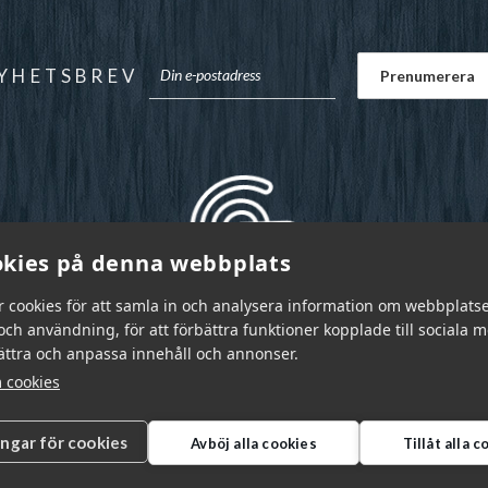
YHETSBREV
kies på denna webbplats
r cookies för att samla in och analysera information om webbplats
ch användning, för att förbättra funktioner kopplade till sociala 
bättra och anpassa innehåll och annonser.
 cookies
ingar för cookies
Avböj alla cookies
Tillåt alla 
r Sverige AB © 2026
|
info@garnr.se
|
031 - 92 