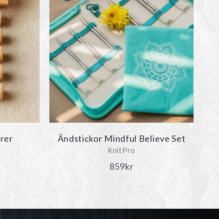
De
olika
alternativen
kan
väljas
på
produktsidan
örer
Ändstickor Mindful Believe Set
KnitPro
859
kr