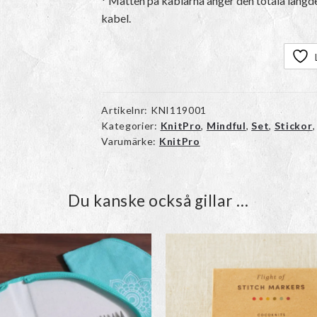
* Måtten på kablarna anger den totala längd
kabel.
Artikelnr:
KNI119001
Kategorier:
KnitPro
,
Mindful
,
Set
,
Stickor
Varumärke:
KnitPro
Du kanske också gillar …
Den
här
produkten
har
flera
varianter.