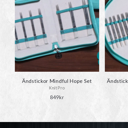
De
olika
alternativen
kan
väljas
på
produktsidan
Ändstickor Mindful Hope Set
Ändstick
KnitPro
849
kr