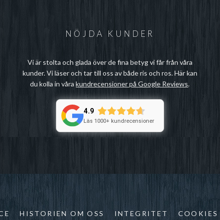
NÖJDA KUNDER
Vi är stolta och glada över de fina betyg vi får från våra
kunder. Vi läser och tar till oss av både ris och ros. Här kan
du kolla in våra
kundrecensioner på Google Reviews
.
4.9
Läs 1000+ kundrecensioner
CE
HISTORIEN OM OSS
INTEGRITET
COOKIES