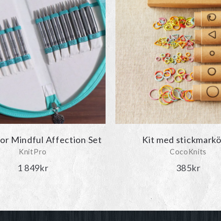
De
olika
alternativen
kan
väljas
på
produktsidan
or Mindful Affection Set
Kit med stickmark
KnitPro
CocoKnits
1 849
kr
385
kr