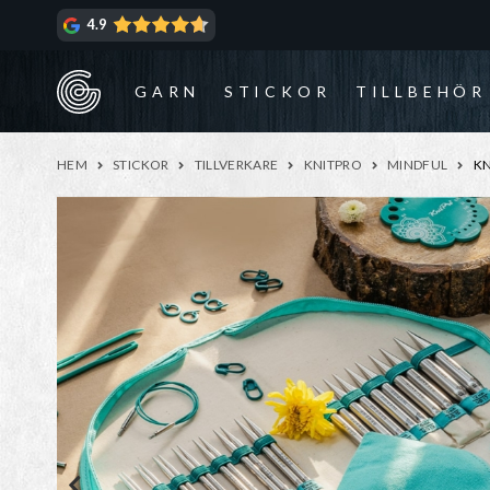
Hoppa
Hoppa
4.9
till
till
navigering
innehåll
GARN
STICKOR
TILLBEHÖR
HEM
STICKOR
TILLVERKARE
KNITPRO
MINDFUL
KN