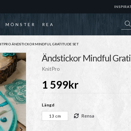
INSPIRA
Prod
MÖNSTER
REA
ITPRO ÄNDSTICKOR MINDFUL GRATITUDE SET
Ändstickor Mindful Grati
KnitPro
1 599
kr
Längd
Rensa
13 cm