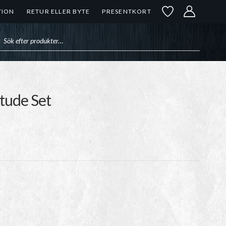
TION
RETUR ELLER BYTE
PRESENTKORT
uktsökning
tude Set