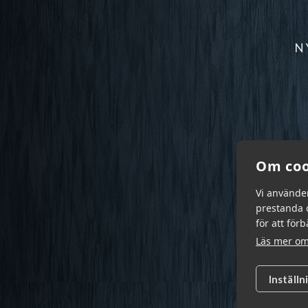
N
Om coo
Vi använde
prestanda o
för att för
Läs mer om
Inställn
Garn