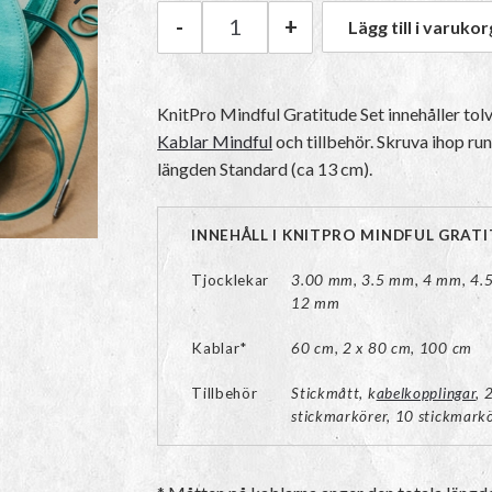
-
+
Lägg till i varukor
KnitPro Ändstickor Mindful Gr
KnitPro Mindful Gratitude Set innehåller tol
Kablar Mindful
och tillbehör. Skruva ihop ru
längden Standard (ca 13 cm).
INNEHÅLL I KNITPRO MINDFUL GRAT
Tjocklekar
3.00 mm, 3.5 mm, 4 mm, 4.
12 mm
Kablar*
60 cm, 2 x 80 cm, 100 cm
Tillbehör
Stickmått, k
abelkopplingar
, 
stickmarkörer, 10 stickmarkö