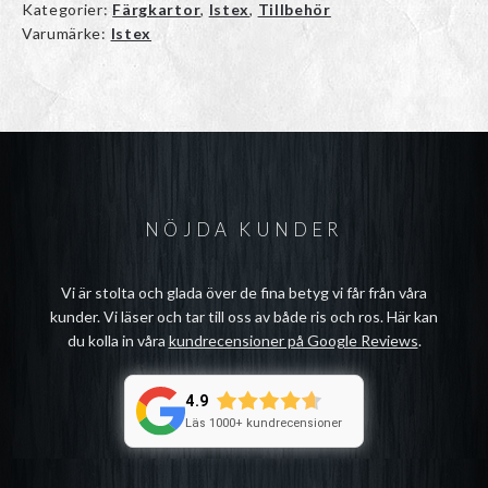
Kategorier:
Färgkartor
,
Istex
,
Tillbehör
Varumärke:
Istex
NÖJDA KUNDER
Vi är stolta och glada över de fina betyg vi får från våra
kunder. Vi läser och tar till oss av både ris och ros. Här kan
du kolla in våra
kundrecensioner på Google Reviews
.
4.9
Läs 1000+ kundrecensioner