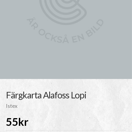
Färgkarta Alafoss Lopi
Istex
55
kr