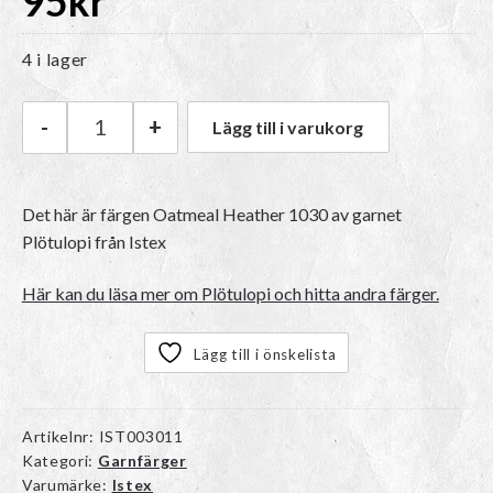
95
kr
4 i lager
-
+
Lägg till i varukorg
Istex Plötulopi | 1030 Oatmeal Heather mängd
Det här är färgen
Oatmeal Heather 1030
av garnet
Plötulopi
från Istex
Här kan du läsa mer om Plötulopi och hitta andra färger.
Lägg till i önskelista
Artikelnr:
IST003011
Kategori:
Garnfärger
Varumärke:
Istex