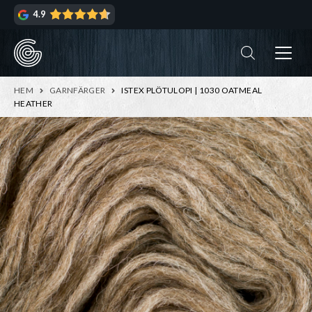
Hoppa
Hoppa
4.9
till
till
navigering
innehåll
ndera
rmeny
ndera
HEM
GARNFÄRGER
ISTEX PLÖTULOPI | 1030 OATMEAL
rmeny
HEATHER
ndera
rmeny
ndera
rmeny