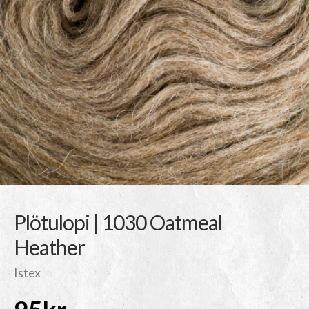
Plötulopi | 1030 Oatmeal
Heather
Istex