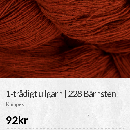
1-trådigt ullgarn | 228 Bärnsten
Kampes
92
kr