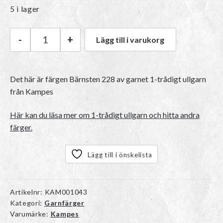
5 i lager
-
+
Lägg till i varukorg
Kampes 1-trådigt ullgarn | 228 Bärnsten mängd
Det här är färgen
Bärnsten 228
av garnet
1-trådigt ullgarn
från Kampes
Här kan du läsa mer om 1-trådigt ullgarn och hitta andra
färger.
Lägg till i önskelista
Artikelnr:
KAM001043
Kategori:
Garnfärger
Varumärke:
Kampes