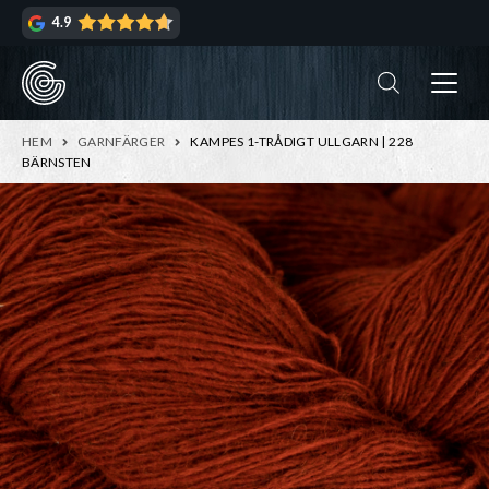
Hoppa
Hoppa
4.9
till
till
navigering
innehåll
ndera
rmeny
ndera
HEM
GARNFÄRGER
KAMPES 1-TRÅDIGT ULLGARN | 228
rmeny
BÄRNSTEN
ndera
rmeny
ndera
rmeny