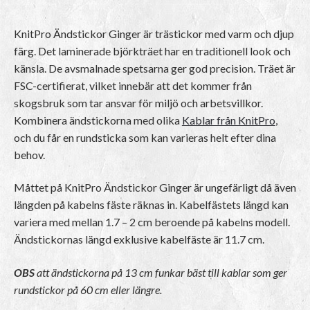
KnitPro Ändstickor Ginger är trästickor med varm och djup
färg. Det laminerade björkträet har en traditionell look och
känsla. De avsmalnade spetsarna ger god precision. Träet är
FSC-certifierat, vilket innebär att det kommer från
skogsbruk som tar ansvar för miljö och arbetsvillkor.
Kombinera ändstickorna med olika
Kablar från KnitPro
,
och du får en rundsticka som kan varieras helt efter dina
behov.
Måttet på KnitPro Ändstickor Ginger är ungefärligt då även
längden på kabelns fäste räknas in. Kabelfästets längd kan
variera med mellan 1.7 – 2 cm beroende på kabelns modell.
Ändstickornas längd exklusive kabelfäste är 11.7 cm.
OBS
att ändstickorna på 13 cm funkar bäst till kablar som ger
rundstickor på 60 cm eller längre.