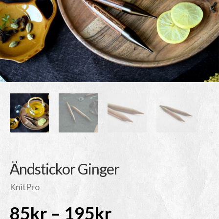
Ändstickor Ginger
KnitPro
Prisintervall:
85
kr
–
195
kr