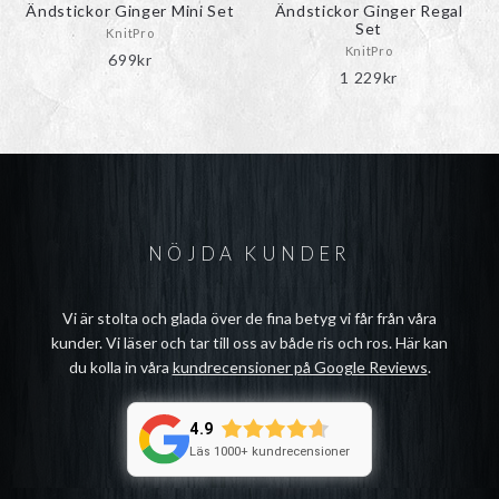
Ändstickor Ginger Mini Set
Ändstickor Ginger Regal
Set
KnitPro
KnitPro
699
kr
1 229
kr
NÖJDA KUNDER
Vi är stolta och glada över de fina betyg vi får från våra
kunder. Vi läser och tar till oss av både ris och ros. Här kan
du kolla in våra
kundrecensioner på Google Reviews
.
4.9
Läs 1000+ kundrecensioner