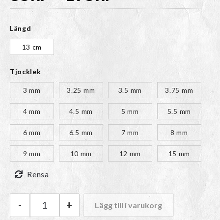
85kr
Längd
till
13 cm
Tjocklek
195kr
3 mm
3.25 mm
3.5 mm
3.75 mm
4 mm
4.5 mm
5 mm
5.5 mm
6 mm
6.5 mm
7 mm
8 mm
9 mm
10 mm
12 mm
15 mm
Rensa
-
+
Lägg till i varukorg
KnitPro Ändstickor Ginger mängd