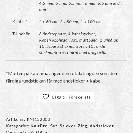
4.5 mm, 5 mm, 5.5 mm, 6 mm, 6.5 mm & 8
mm
Kablar*
2 x 60 cm, 2 x 80 cm, 1 x 100 cm
Tillbehör
8 ändstoppare, 4 kabelnycklar,
Kabelkopplingar
, sax, måttband, 2 ullnålar,
10 låsbara stickmarkörer, 10 runda
stickmarkörer, fodral med dragkedja
*Måtten på kablarna anger den totala längden som den
färdiga rundstickan får med ändstickor + kabel.
Lägg till i önskelista
Artikelnr:
KNI152000
Kategorier:
KnitPro
,
Set
,
Stickor
,
Zing
,
Ändstickor
Varumärke:
KnitPro