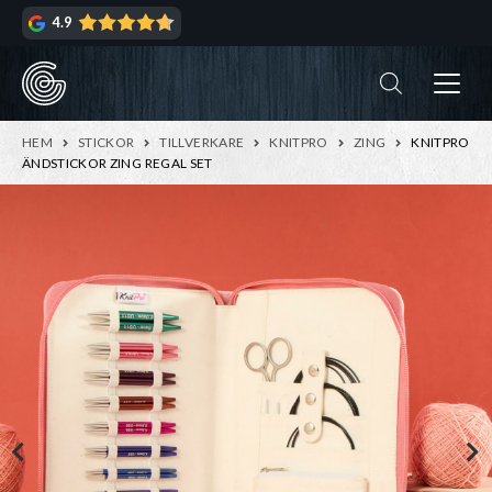
Hoppa
Hoppa
4.9
till
till
navigering
innehåll
ndera
rmeny
ndera
HEM
STICKOR
TILLVERKARE
KNITPRO
ZING
KNITPRO
rmeny
ÄNDSTICKOR ZING REGAL SET
ndera
rmeny
ndera
rmeny