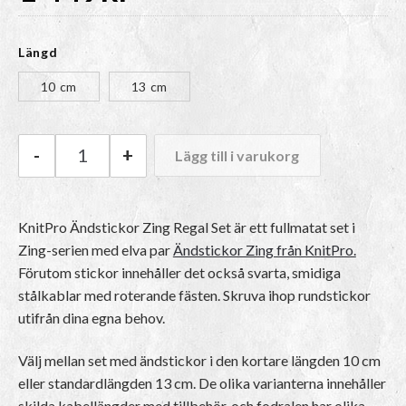
Längd
10 cm
13 cm
-
+
Lägg till i varukorg
KnitPro Ändstickor Zing Regal Set mängd
KnitPro Ändstickor Zing Regal Set är ett fullmatat set i
Zing-serien med elva par
Ändstickor Zing från KnitPro.
Förutom stickor innehåller det också svarta, smidiga
stålkablar med roterande fästen. Skruva ihop rundstickor
utifrån dina egna behov.
Välj mellan set med ändstickor i den kortare längden 10 cm
eller standardlängden 13 cm. De olika varianterna innehåller
skilda kabellängder med tillbehör, och fodralen har olika