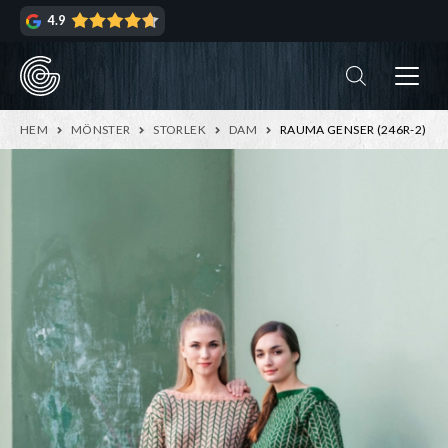
Hoppa
Hoppa
4.9
till
till
navigering
innehåll
ndera
rmeny
ndera
HEM
MÖNSTER
STORLEK
DAM
RAUMA GENSER (246R-2)
rmeny
ndera
rmeny
ndera
rmeny