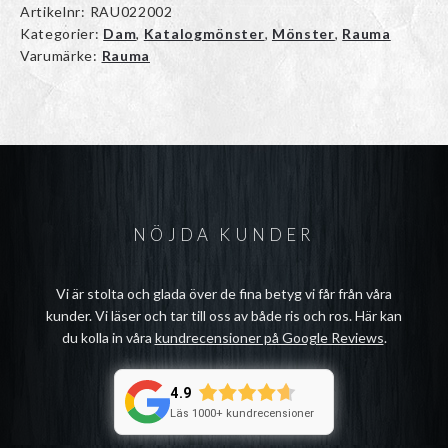
Artikelnr:
RAU022002
Kategorier:
Dam
,
Katalogmönster
,
Mönster
,
Rauma
Varumärke:
Rauma
NÖJDA KUNDER
Vi är stolta och glada över de fina betyg vi får från våra
kunder. Vi läser och tar till oss av både ris och ros. Här kan
du kolla in våra
kundrecensioner på Google Reviews
.
4.9
Läs 1000+ kundrecensioner