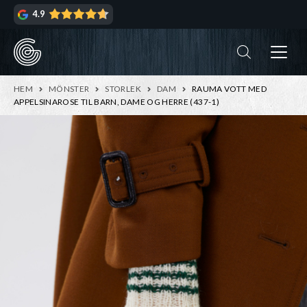
Hoppa
Hoppa
4.9
till
till
navigering
innehåll
ndera
rmeny
ndera
HEM
MÖNSTER
STORLEK
DAM
RAUMA VOTT MED
rmeny
APPELSINAROSE TIL BARN, DAME OG HERRE (437-1)
ndera
rmeny
ndera
rmeny