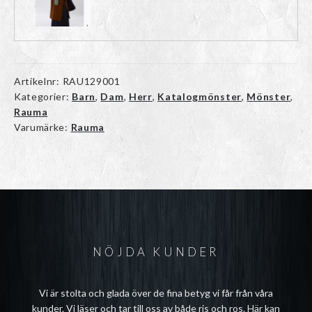
Artikelnr:
RAU129001
Kategorier:
Barn
,
Dam
,
Herr
,
Katalogmönster
,
Mönster
,
Rauma
Varumärke:
Rauma
NÖJDA KUNDER
Vi är stolta och glada över de fina betyg vi får från våra
kunder. Vi läser och tar till oss av både ris och ros. Här kan