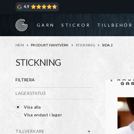
Hoppa
Hoppa
4.9
till
till
navigering
innehåll
GARN
STICKOR
TILLBEHÖR
HEM
PRODUKT HANTVERK
STICKNING
SIDA 2
STICKNING
FILTRERA
LAGERSTATUS
Visa alla
Visa endast i lager
TILLVERKARE