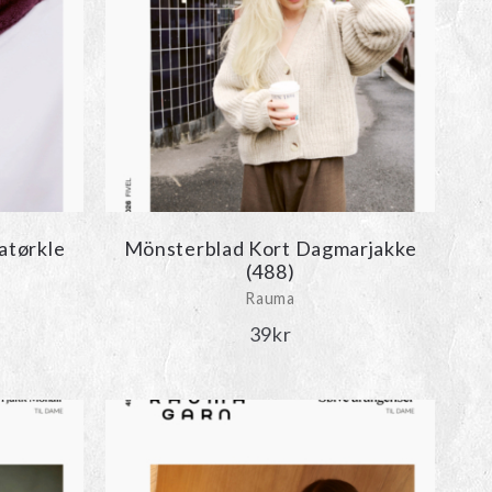
atørkle
Mönsterblad Kort Dagmarjakke
(488)
Rauma
39
kr