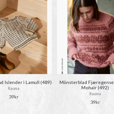
 Islender i Lamull (489)
Mönsterblad Fjæregenser
Mohair (492)
Rauma
Rauma
39
kr
39
kr