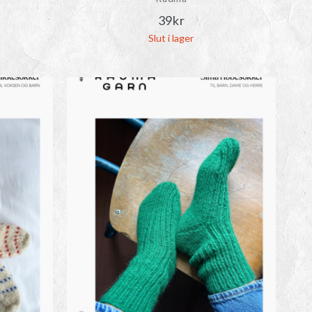
39
kr
Slut i lager