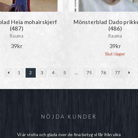
lad Heia mohairskjerf
Mönsterblad Dado prikk
(487)
(486)
Rauma
Rauma
39
kr
39
kr
Slut i lager
1
2
3
4
5
…
75
76
77
NÖJDA KUNDER
Vi är stolta och glada över de fina betyg vi får från våra