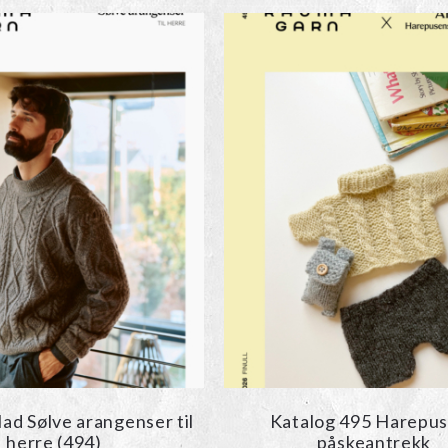
ad Sølve arangenser til
Katalog 495 Harepu
herre (494)
påskeantrekk