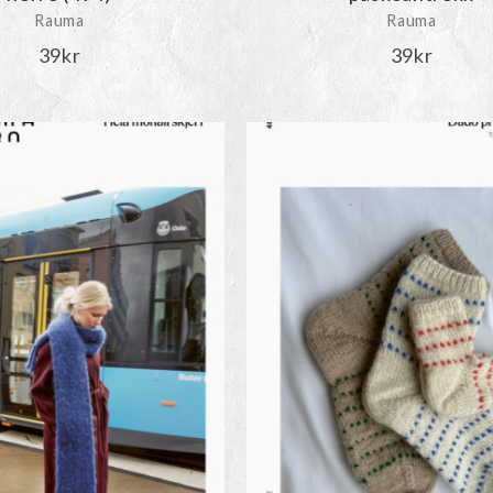
Rauma
Rauma
39
kr
39
kr