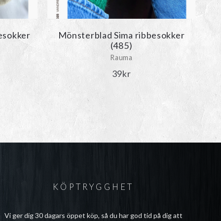
esokker
Mönsterblad Sima ribbesokker
(485)
Rauma
39
kr
KÖPTRYGGHET
Vi ger dig 30 dagars öppet köp, så du har god tid på dig att