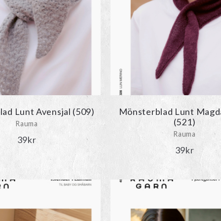
ad Lunt Avensjal (509)
Mönsterblad Lunt Magd
(521)
Rauma
Rauma
39
kr
39
kr