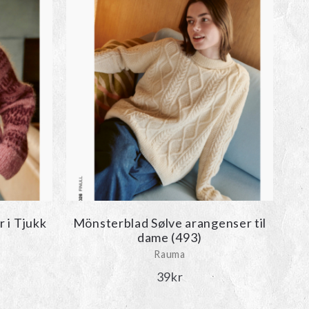
 i Tjukk
Mönsterblad Sølve arangenser til
dame (493)
Rauma
39
kr