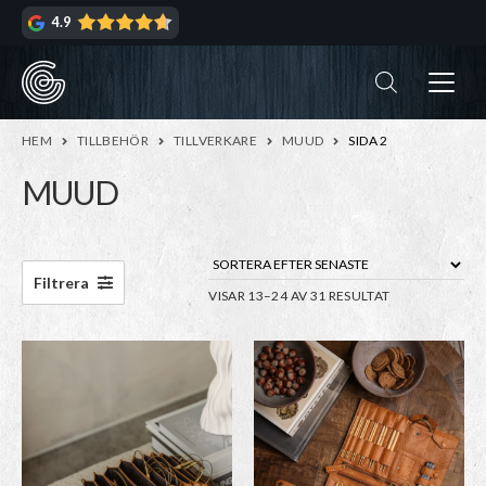
Hoppa
Hoppa
4.9
till
till
navigering
innehåll
ndera
rmeny
ndera
HEM
TILLBEHÖR
TILLVERKARE
MUUD
SIDA 2
rmeny
MUUD
ndera
rmeny
ndera
Filtrera
SORTERA
VISAR 13–24 AV 31 RESULTAT
rmeny
EFTER
SENASTE
Den
Den
här
här
produkten
produkten
har
har
flera
flera
varianter.
varianter.
De
De