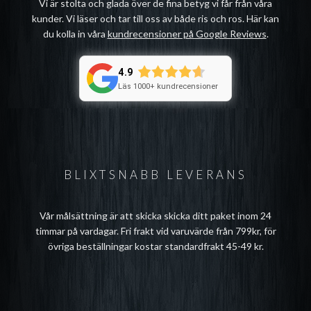
Vi är stolta och glada över de fina betyg vi får från våra
kunder. Vi läser och tar till oss av både ris och ros. Här kan
du kolla in våra
kundrecensioner på Google Reviews
.
4.9
Läs 1000+ kundrecensioner
BLIXTSNABB LEVERANS
Vår målsättning är att skicka skicka ditt paket inom 24
timmar på vardagar. Fri frakt vid varuvärde från 799kr, för
övriga beställningar kostar standardfrakt 45-49 kr.