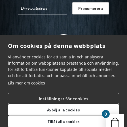
Om cookies på denna webbplats
Vi använder cookies för att samla in och analysera
information om webbplatsens prestanda och användning,
för att förbättra funktioner kopplade till sociala medier
och för att förbättra och anpassa innehåll och annonser.
Läs mer om cookies
Inställningar för cookies
Garnr Sverige AB © 2026
|
Avböj alla cookies
info@garnr.se
|
031 - 92 94 92
0
Din v
Tillåt alla cookies