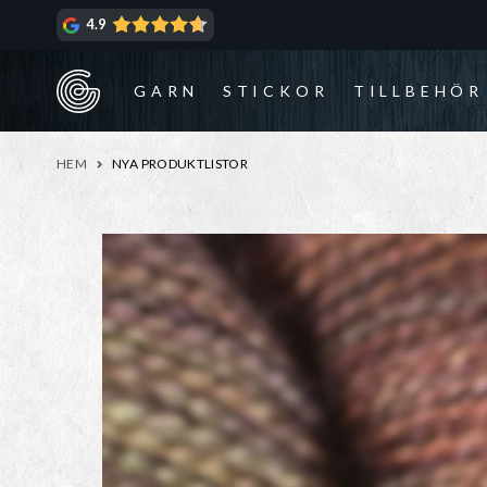
Hoppa
Hoppa
4.9
till
till
navigering
innehåll
GARN
STICKOR
TILLBEHÖR
HEM
NYA PRODUKTLISTOR