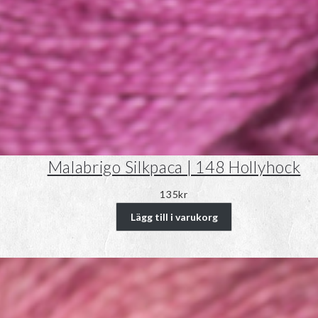
Malabrigo Silkpaca | 148 Hollyhock
135
kr
Lägg till i varukorg