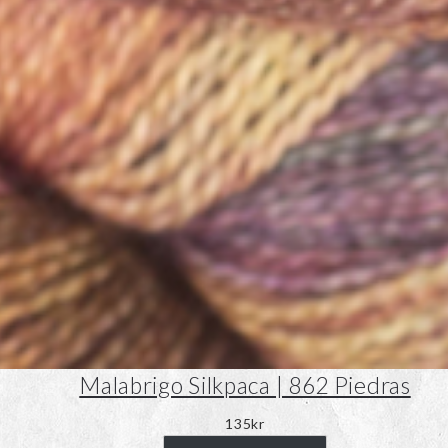
Malabrigo Silkpaca | 862 Piedras
135
kr