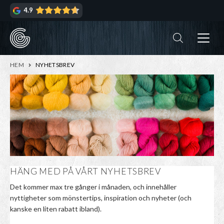
Hoppa
Hoppa
4.9
till
till
navigering
innehåll
ndera
rmeny
ndera
HEM
NYHETSBREV
rmeny
ndera
rmeny
ndera
rmeny
HÄNG MED PÅ VÅRT NYHETSBREV
Det kommer max tre gånger i månaden, och innehåller
nyttigheter som mönstertips, inspiration och nyheter (och
kanske en liten rabatt ibland).