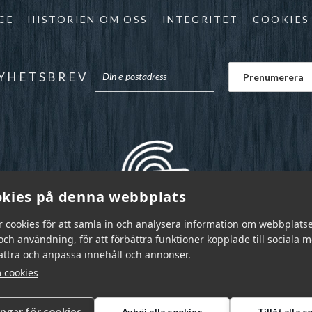
CE
HISTORIEN OM OSS
INTEGRITET
COOKIES
YHETSBREV
kies på denna webbplats
r cookies för att samla in och analysera information om webbplats
ch användning, för att förbättra funktioner kopplade till sociala 
bättra och anpassa innehåll och annonser.
 cookies
ingar för cookies
Avböj alla cookies
Tillåt alla 