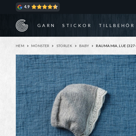
Hoppa
Hoppa
4.9
till
till
navigering
innehåll
GARN
STICKOR
TILLBEHÖR
HEM
MÖNSTER
STORLEK
BABY
RAUMA MIA, LUE (327-