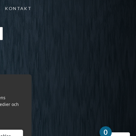
KONTAKT
ens
medier och
0
cookies