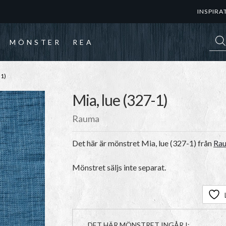
INSPIRA
Prod
MÖNSTER
REA
1)
Mia, lue (327-1)
Rauma
Det här är mönstret
Mia, lue (327-1)
från
Rau
Mönstret säljs inte separat.
DET HÄR MÖNSTRET INGÅR I: