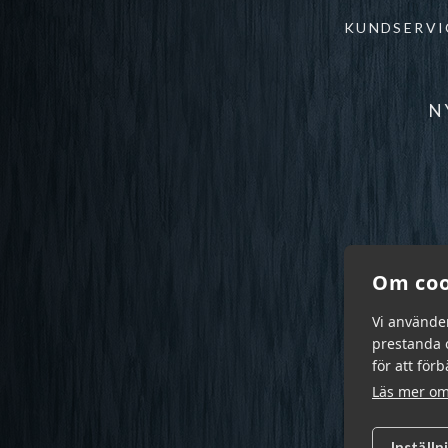
KUNDSERVI
N
Om coo
Vi använde
prestanda o
för att för
Läs mer om
Inställn