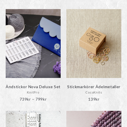
Den
här
produkten
har
flera
varianter.
De
olika
alternativen
kan
väljas
på
produktsidan
Ändstickor Nova Deluxe Set
Stickmarkörer Ädelmetaller
KnitPro
CocoKnits
Prisintervall:
739
kr
–
799
kr
139
kr
739kr
till
799kr