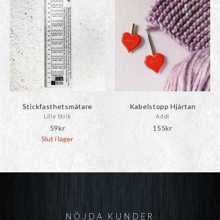
Stickfasthetsmätare
Kabelstopp Hjärtan
Lille Strik
Addi
59
kr
155
kr
Slut i lager
NÖJDA KUNDER