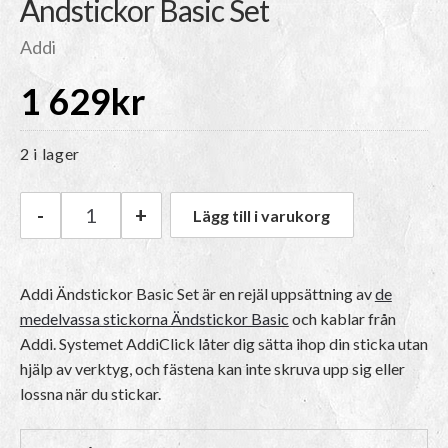
Ändstickor Basic Set
Addi
1 629
kr
2 i lager
-
+
Lägg till i varukorg
Addi Ändstickor Basic Set mängd
Addi Ändstickor Basic Set är en rejäl uppsättning av
de
medelvassa stickorna Ändstickor Basic
och kablar från
Addi. Systemet AddiClick låter dig sätta ihop din sticka utan
hjälp av verktyg, och fästena kan inte skruva upp sig eller
lossna när du stickar.