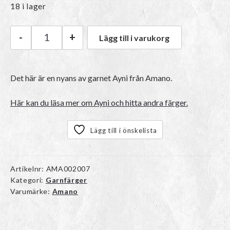
18 i lager
-
+
Lägg till i varukorg
Amano Ayni | 5018 Gold mängd
Det här är en nyans av garnet Ayni från Amano.
Här kan du läsa mer om Ayni och hitta andra färger.
Lägg till i önskelista
Artikelnr:
AMA002007
Kategori:
Garnfärger
Varumärke:
Amano