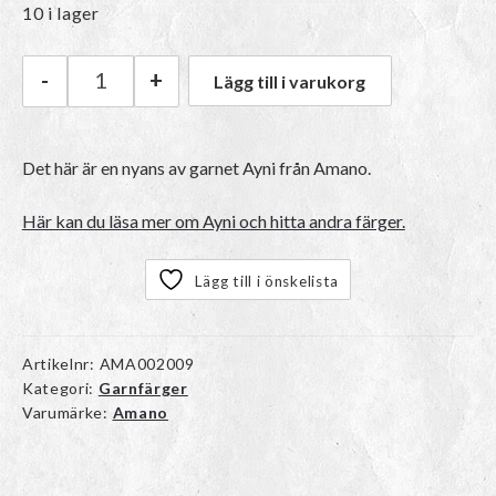
10 i lager
-
+
Lägg till i varukorg
Amano Ayni | 5023 Wheat mängd
Det här är en nyans av garnet Ayni från Amano.
Här kan du läsa mer om Ayni och hitta andra färger.
Lägg till i önskelista
Artikelnr:
AMA002009
Kategori:
Garnfärger
Varumärke:
Amano