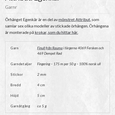
Garnr
Örhänget Egenkär är en del av
mönstret Attribut
, som
samlar sex olika modeller av stickade örhängen. Örhängena
är monterade på
krokar, som du hittar här.
Garn
Finull från Rauma
i färgerna 4069 Fersken och
469 Dempet Rød
Garndetaljer
Fingering – 175 m per 50 g – 100% norsk ull
Stickor
2 mm
Bredd
4 cm
Höjd
5 cm
Garnåtgång
ca 5 g