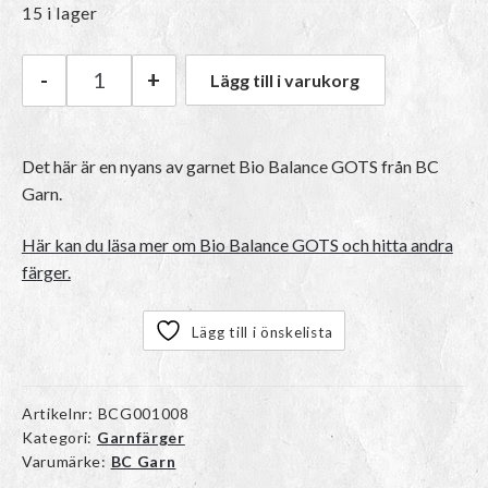
15 i lager
-
+
Lägg till i varukorg
BC Garn Bio Balance GOTS | 08 Red mängd
Det här är en nyans av garnet Bio Balance GOTS från BC
Garn.
Här kan du läsa mer om Bio Balance GOTS och hitta andra
färger.
Lägg till i önskelista
Artikelnr:
BCG001008
Kategori:
Garnfärger
Varumärke:
BC Garn