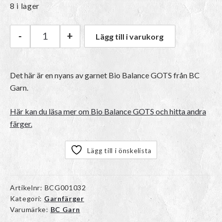
8 i lager
-
+
Lägg till i varukorg
BC Garn Bio Balance GOTS | 32 Yellow mängd
Det här är en nyans av garnet Bio Balance GOTS från BC
Garn.
Här kan du läsa mer om Bio Balance GOTS och hitta andra
färger.
Lägg till i önskelista
Artikelnr:
BCG001032
Kategori:
Garnfärger
Varumärke:
BC Garn