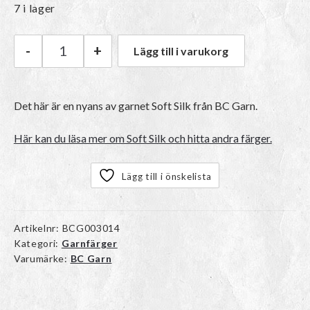
7 i lager
-
+
Lägg till i varukorg
BC Garn Soft Silk | 037 Pine Tree mängd
Det här är en nyans av garnet Soft Silk från BC Garn.
Här kan du läsa mer om Soft Silk och hitta andra färger.
Lägg till i önskelista
Artikelnr:
BCG003014
Kategori:
Garnfärger
Varumärke:
BC Garn