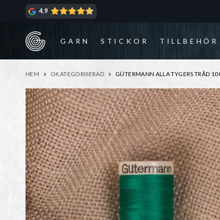
Hoppa
Hoppa
4.9
till
till
navigering
innehåll
GARN
STICKOR
TILLBEHÖR
HEM
OKATEGORISERAD
GÜTERMANN ALLA TYGERS TRÅD 100