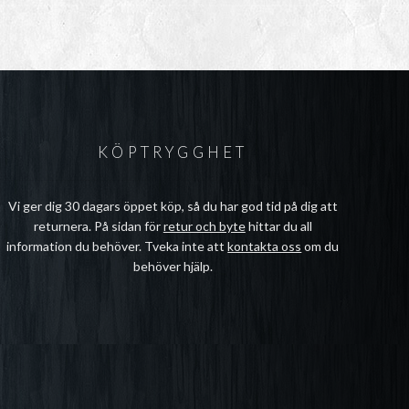
kr
l
kr
KÖPTRYGGHET
Vi ger dig 30 dagars öppet köp, så du har god tid på dig att
returnera. På sidan för
retur och byte
hittar du all
information du behöver. Tveka inte att
kontakta oss
om du
behöver hjälp.