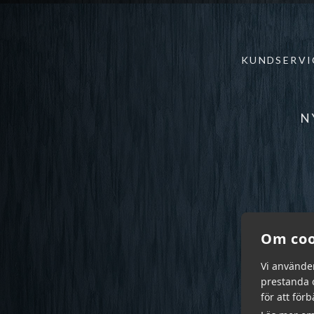
KUNDSERVI
N
Om coo
Vi använde
prestanda o
för att för