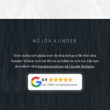
15kr
12
till
til
29kr
25
NÖJDA KUNDER
Vi är stolta och glada över de fina betyg vi får från våra
kunder. Vi läser och tar till oss av både ris och ros. Här kan
du kolla in våra
kundrecensioner på Google Reviews
.
4.9
Läs 1000+ kundrecensioner