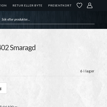
TION
RETUR ELLER BYTE
PRESENTKORT
uktsökning
 402 Smaragd
6 i lager
g
00 m | 402 Smaragd mängd
 Tråd 100 m
.