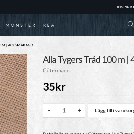
INSPIRA
Prod
MÖNSTER
REA
 M | 402 SMARAGD
Alla Tygers Tråd 100 m |
Gütermann
35
kr
-
+
Lägg till i varukor
Gütermann Alla Tygers Tråd 1
Det här är en nyans av
Gütermann Alla Tygers