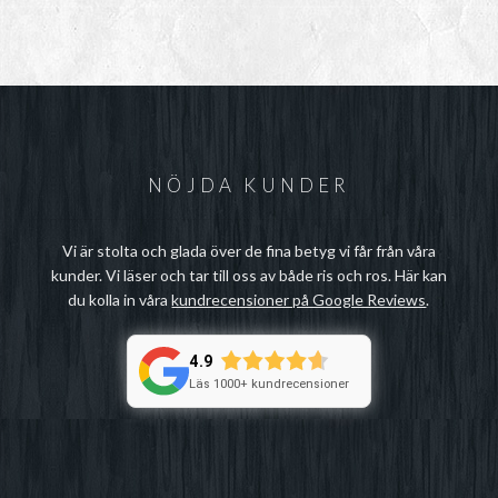
12
til
25
NÖJDA KUNDER
Vi är stolta och glada över de fina betyg vi får från våra
kunder. Vi läser och tar till oss av både ris och ros. Här kan
du kolla in våra
kundrecensioner på Google Reviews
.
4.9
Läs 1000+ kundrecensioner