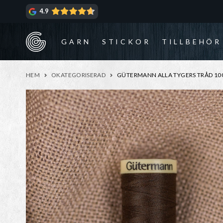
Hoppa
Hoppa
4.9
till
till
navigering
innehåll
GARN
STICKOR
TILLBEHÖR
HEM
OKATEGORISERAD
GÜTERMANN ALLA TYGERS TRÅD 10