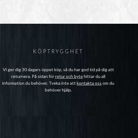
kr
15kr
l
till
kr
29kr
KÖPTRYGGHET
Vi ger dig 30 dagars öppet köp, så du har god tid på dig att
returnera. På sidan för
retur och byte
hittar du all
information du behöver. Tveka inte att
kontakta oss
om du
behöver hjälp.