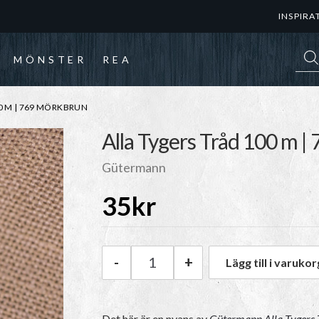
INSPIRA
Prod
MÖNSTER
REA
0 M | 769 MÖRKBRUN
Alla Tygers Tråd 100 m 
Gütermann
35
kr
-
+
Lägg till i varukor
Gütermann Alla Tygers Tråd 1
Det här är en nyans av
Gütermann Alla Tygers