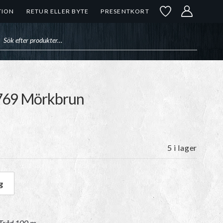
TION
RETUR ELLER BYTE
PRESENTKORT
uktsökning
| 769 Mörkbrun
5 i lager
g
00 m | 769 Mörkbrun mängd
 Tråd 100 m
.