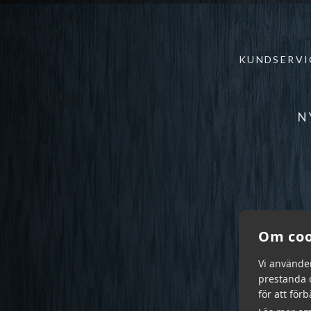
KUNDSERVI
N
Om coo
Vi använde
prestanda o
för att för