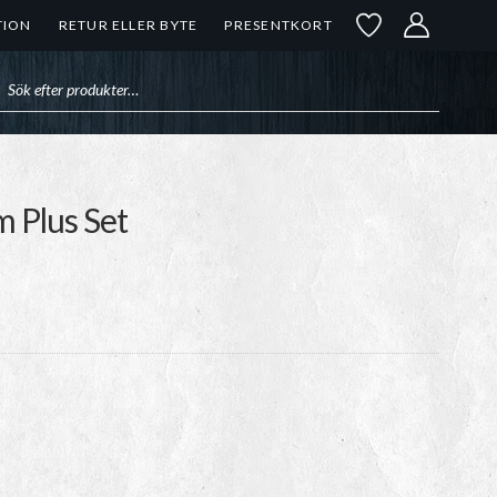
TION
RETUR ELLER BYTE
PRESENTKORT
uktsökning
m Plus Set
risintervall:
2
99kr