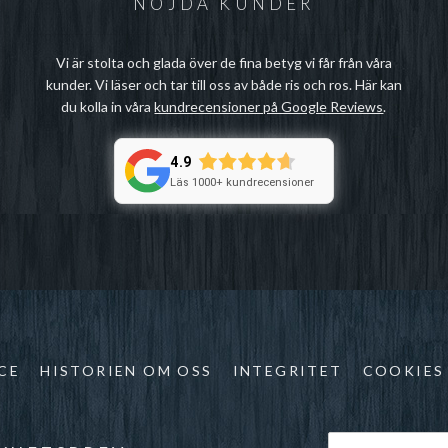
NÖJDA KUNDER
Vi är stolta och glada över de fina betyg vi får från våra
kunder. Vi läser och tar till oss av både ris och ros. Här kan
du kolla in våra
kundrecensioner på Google Reviews
.
4.9
Läs 1000+ kundrecensioner
CE
HISTORIEN OM OSS
INTEGRITET
COOKIES