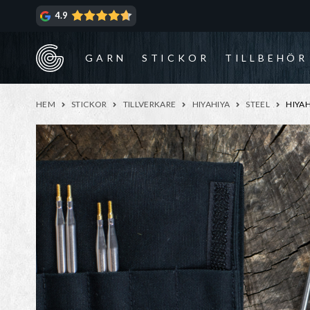
Hoppa
Hoppa
4.9
till
till
navigering
innehåll
GARN
STICKOR
TILLBEHÖR
HEM
STICKOR
TILLVERKARE
HIYAHIYA
STEEL
HIYAH