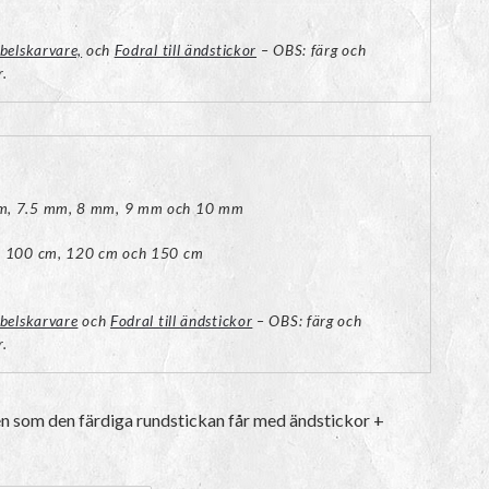
belskarvare,
och
Fodral till ändstickor
–
OBS: färg och
r.
m, 7.5 mm, 8 mm, 9 mm och 10 mm
, 100 cm, 120 cm och 150 cm
belskarvare
och
Fodral till ändstickor
–
OBS: färg och
r.
n som den färdiga rundstickan får med ändstickor +