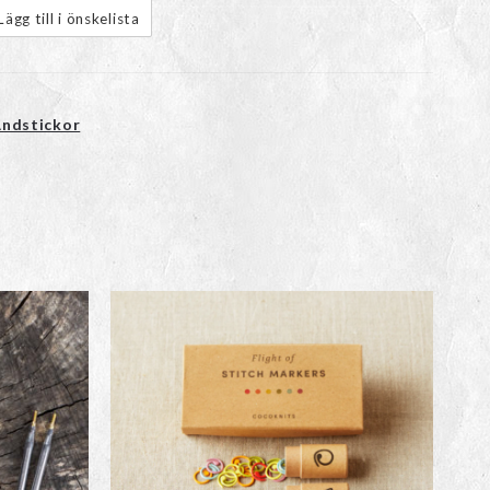
Lägg till i önskelista
ndstickor
n
ven