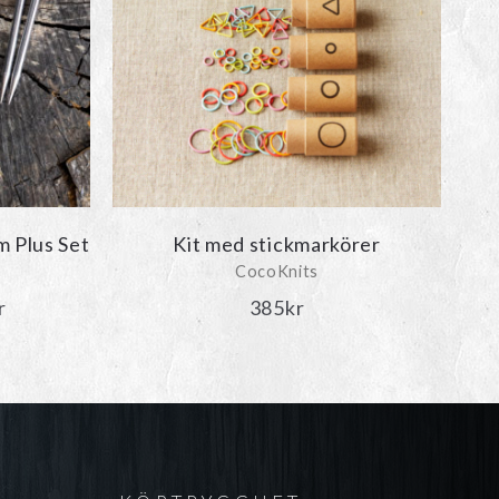
idan
m Plus Set
Kit med stickmarkörer
CocoKnits
Prisintervall:
r
385
kr
2
099kr
till
2
299kr