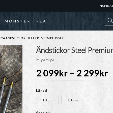
INSPIRA
Prod
MÖNSTER
REA
IYA ÄNDSTICKOR STEEL PREMIUM PLUS SET
Ändstickor Steel Premiu
HiyaHiya
P
2 099
kr
–
2 299
kr
Längd
0
10 cm
13 cm
Storlek