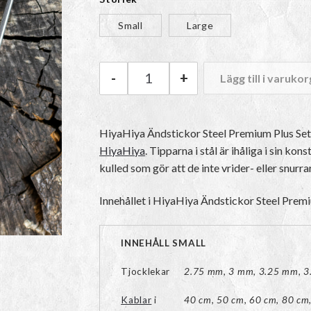
t
Small
Large
-
+
Lägg till i varukor
2
HiyaHiya Ändstickor Steel Pre
HiyaHiya Ändstickor Steel Premium Plus Set 
HiyaHiya
. Tipparna i stål är ihåliga i sin ko
kulled som gör att de inte vrider- eller snurrar
Innehållet i HiyaHiya Ändstickor Steel Premiu
INNEHÅLL SMALL
Tjocklekar
2.75 mm, 3 mm, 3.25 mm, 3
Kablar
i
40 cm, 50 cm, 60 cm, 80 cm