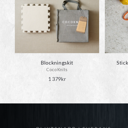
Blockningskit
Stic
CocoKnits
1 379
kr