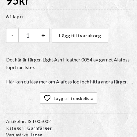
95
kr
6 i lager
-
+
Lägg till i varukorg
Istex Alafoss lopi | 0054 Light Ash Heather mä
Det här är färgen
Light Ash Heather 0054
av garnet
Alafoss
lopi
från Istex
Här kan du läsa mer om Alafoss lopi och hitta andra färger.
Lägg till i önskelista
Artikelnr:
IST005002
Kategori:
Garnfärger
Varumärke:
Istex