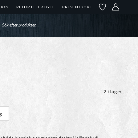
TION
RETUR ELLER BYTE
PRESENTKORT
uktsökning
2 i lager
g
ngd
u både klassisk och modern design i isländsk ull.