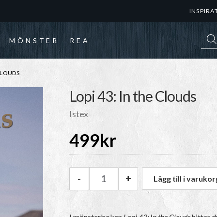
INSPIRA
Prod
MÖNSTER
REA
 CLOUDS
Lopi 43: In the Clouds
Istex
499
kr
-
+
Lägg till i varukor
Istex Lopi 43: In the Clouds mä
I mönsterboken
Lopi 43: In the Clouds
hittar d