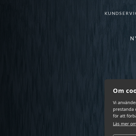
KUNDSERVI
N
Om coo
Vi använde
prestanda o
för att för
Läs mer om