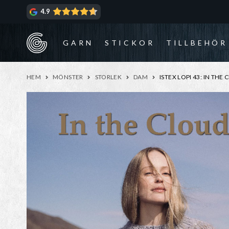
Hoppa
Hoppa
4.9
till
till
navigering
innehåll
GARN
STICKOR
TILLBEHÖR
HEM
MÖNSTER
STORLEK
DAM
ISTEX LOPI 43: IN THE